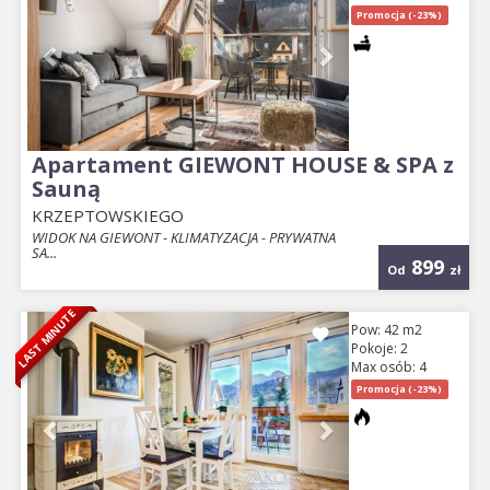
Promocja (-23%)
Apartament GIEWONT HOUSE & SPA z
Sauną
KRZEPTOWSKIEGO
WIDOK NA GIEWONT - KLIMATYZACJA - PRYWATNA
SA...
899
Od
zł
LAST MINUTE
Previous
Next
Pow: 42 m2
Pokoje: 2
Max osób: 4
Promocja (-23%)