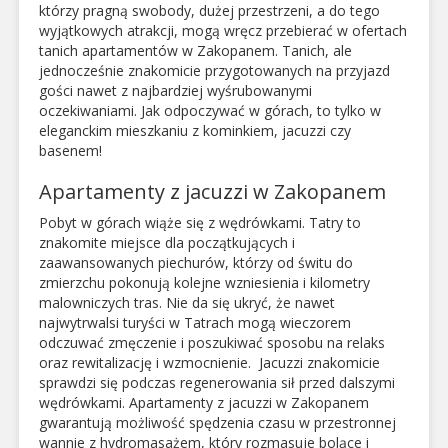
którzy pragną swobody, dużej przestrzeni, a do tego
wyjątkowych atrakcji, mogą wręcz przebierać w ofertach
tanich apartamentów w Zakopanem. Tanich, ale
jednocześnie znakomicie przygotowanych na przyjazd
gości nawet z najbardziej wyśrubowanymi
oczekiwaniami. Jak odpoczywać w górach, to tylko w
eleganckim mieszkaniu z kominkiem, jacuzzi czy
basenem!
Apartamenty z jacuzzi w Zakopanem
Pobyt w górach wiąże się z wędrówkami. Tatry to
znakomite miejsce dla początkujących i
zaawansowanych piechurów, którzy od świtu do
zmierzchu pokonują kolejne wzniesienia i kilometry
malowniczych tras. Nie da się ukryć, że nawet
najwytrwalsi turyści w Tatrach mogą wieczorem
odczuwać zmęczenie i poszukiwać sposobu na relaks
oraz rewitalizację i wzmocnienie. Jacuzzi znakomicie
sprawdzi się podczas regenerowania sił przed dalszymi
wędrówkami. Apartamenty z jacuzzi w Zakopanem
gwarantują możliwość spędzenia czasu w przestronnej
wannie z hydromasażem, który rozmasuje bolące i