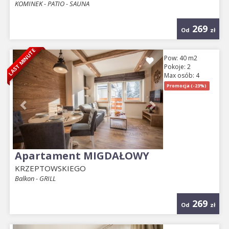
KOMINEK - PATIO - SAUNA
269
Od
zł
LAST MINUTE
Previous
Next
Pow: 40 m2
Pokoje: 2
Max osób: 4
Promocja (-23%)
Apartament MIGDAŁOWY
KRZEPTOWSKIEGO
Balkon - GRILL
269
Od
zł