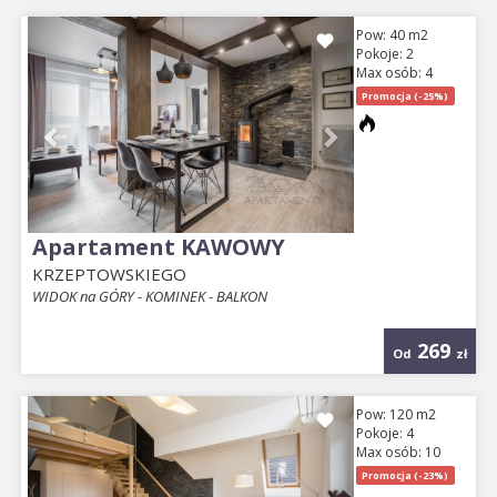
Previous
Next
Pow: 40 m2
Pokoje: 2
Max osób: 4
Promocja (-25%)
Apartament KAWOWY
KRZEPTOWSKIEGO
WIDOK na GÓRY - KOMINEK - BALKON
269
Od
zł
Previous
Next
Pow: 120 m2
Pokoje: 4
Max osób: 10
Promocja (-23%)