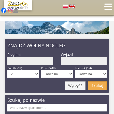
ZNAJDŻ WOLNY NOCLEG
Przyjazd
Wyjazd
Dorośli(>18)
Dzieci(5-18)
Maluszki(0-4)
Wyczyść
Szukaj
Szukaj po nazwie