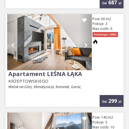
687
Od
zł
Previous
Next
Pow: 60 m2
Pokoje: 3
Max osób: 6
Promocja (-23%)
Apartament LEŚNA ŁĄKA
KRZEPTOWSKIEGO
Widok na Góry, Klimatyzacja, Kominek, Garaż,
299
Od
zł
Previous
Next
Pow: 140 m2
Pokoje: 5
Max osób: 10