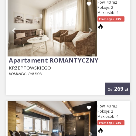
Previous
Next
Pow: 40 m2
Pokoje: 2
Max osób: 4
Promocja (-23%)
Apartament ROMANTYCZNY
KRZEPTOWSKIEGO
KOMINEK - BALKON
269
Od
zł
Previous
Next
Pow: 40 m2
Pokoje: 2
Max osób: 4
Promocja (-23%)