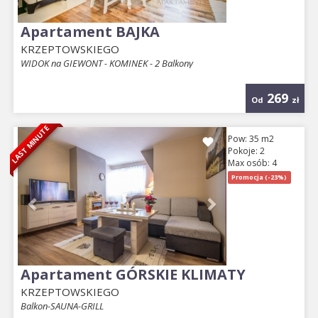
Apartament BAJKA
KRZEPTOWSKIEGO
WIDOK na GIEWONT - KOMINEK - 2 Balkony
269
Od
zł
LAST MINUTE
Previous
Next
Pow: 35 m2
Pokoje: 2
Max osób: 4
Promocja (-23%)
Apartament GÓRSKIE KLIMATY
KRZEPTOWSKIEGO
Balkon-SAUNA-GRILL