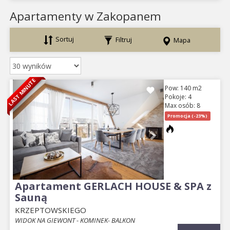
Apartamenty w Zakopanem
Sortuj
Filtruj
Mapa
LAST MINUTE
Previous
Next
Pow: 140 m2
Pokoje: 4
Max osób: 8
Promocja (-23%)
Apartament GERLACH HOUSE & SPA z
Sauną
KRZEPTOWSKIEGO
WIDOK NA GIEWONT - KOMINEK- BALKON