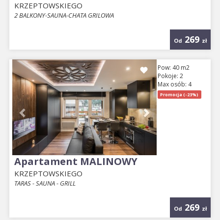
KRZEPTOWSKIEGO
2 BALKONY-SAUNA-CHATA GRILOWA
269
Od
zł
Previous
Next
Pow: 40 m2
Pokoje: 2
Max osób: 4
Promocja (-23%)
Apartament MALINOWY
KRZEPTOWSKIEGO
TARAS - SAUNA - GRILL
269
Od
zł