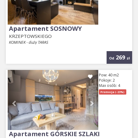
Apartament SOSNOWY
KRZEPTOWSKIEGO
KOMINEK - duży TARAS
269
Od
zł
Previous
Next
Pow: 40 m2
Pokoje: 2
Max osób: 4
Promocja (-23%)
Apartament GÓRSKIE SZLAKI