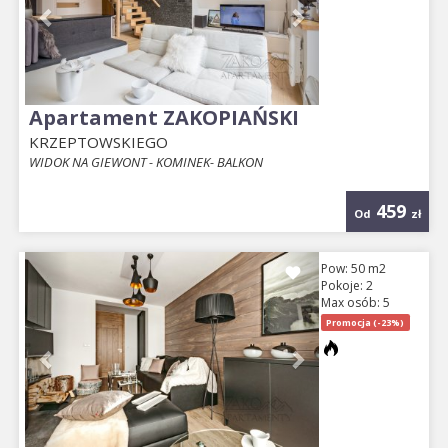
Apartament ZAKOPIAŃSKI
KRZEPTOWSKIEGO
WIDOK NA GIEWONT - KOMINEK- BALKON
459
Od
zł
Previous
Next
Pow: 50 m2
Pokoje: 2
Max osób: 5
Promocja (-23%)