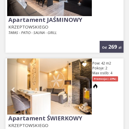
Apartament JAŚMINOWY
KRZEPTOWSKIEGO
TARAS - PATIO - SAUNA - GRILL
269
Od
zł
Previous
Next
Pow: 42 m2
Pokoje: 2
Max osób: 4
Promocja (-23%)
Apartament ŚWIERKOWY
KRZEPTOWSKIEGO