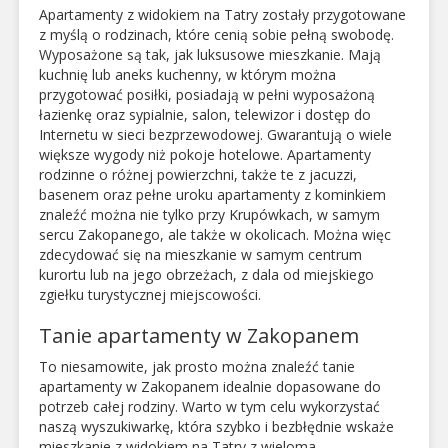
Apartamenty z widokiem na Tatry zostały przygotowane
z myślą o rodzinach, które cenią sobie pełną swobodę.
Wyposażone są tak, jak luksusowe mieszkanie. Mają
kuchnię lub aneks kuchenny, w którym można
przygotować posiłki, posiadają w pełni wyposażoną
łazienkę oraz sypialnie, salon, telewizor i dostęp do
Internetu w sieci bezprzewodowej. Gwarantują o wiele
większe wygody niż pokoje hotelowe. Apartamenty
rodzinne o różnej powierzchni, także te z jacuzzi,
basenem oraz pełne uroku apartamenty z kominkiem
znaleźć można nie tylko przy Krupówkach, w samym
sercu Zakopanego, ale także w okolicach. Można więc
zdecydować się na mieszkanie w samym centrum
kurortu lub na jego obrzeżach, z dala od miejskiego
zgiełku turystycznej miejscowości.
Tanie apartamenty w Zakopanem
To niesamowite, jak prosto można znaleźć tanie
apartamenty w Zakopanem idealnie dopasowane do
potrzeb całej rodziny. Warto w tym celu wykorzystać
naszą wyszukiwarkę, która szybko i bezbłędnie wskaże
mieszkanie z widokiem na Tatry z wieloma