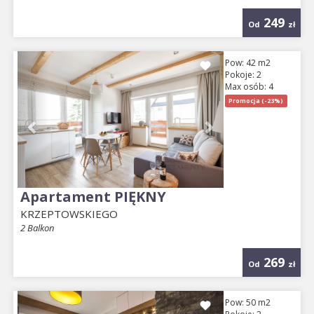
249
Od
zł
Previous
Next
Pow: 42 m2
Pokoje: 2
Max osób: 4
Promocja (-23%)
Apartament PIĘKNY
KRZEPTOWSKIEGO
2 Balkon
269
Od
zł
Previous
Next
Pow: 50 m2