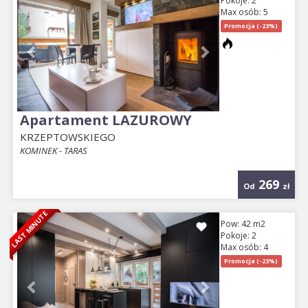
Pokoje: 2
Max osób: 5
Promocja (-23%)
Apartament LAZUROWY
KRZEPTOWSKIEGO
KOMINEK - TARAS
269
Od
zł
LAST MINUTE
Previous
Next
Pow: 42 m2
Pokoje: 2
Max osób: 4
Promocja (-23%)