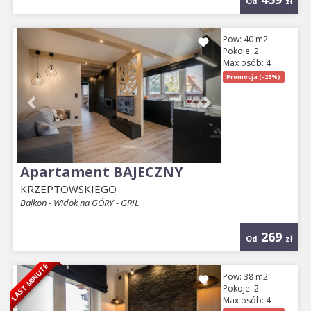
Od
zł
Previous
Next
Pow: 40 m2
Pokoje: 2
Max osób: 4
Promocja (-23%)
Apartament BAJECZNY
KRZEPTOWSKIEGO
Balkon - Widok na GÓRY - GRIL
269
Od
zł
LAST MINUTE
Previous
Next
Pow: 38 m2
Pokoje: 2
Max osób: 4