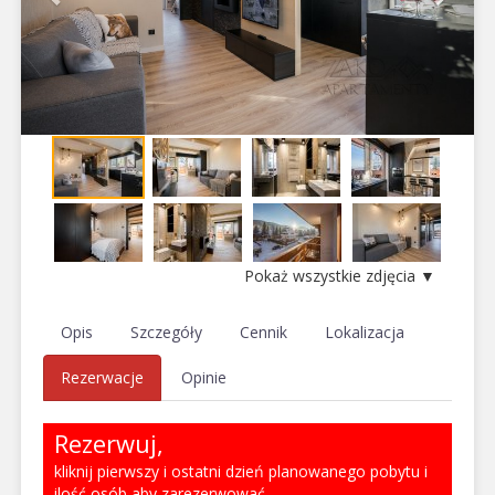
Pokaż wszystkie zdjęcia ▼
Opis
Szczegóły
Cennik
Lokalizacja
Rezerwacje
Opinie
Rezerwuj,
kliknij pierwszy i ostatni dzień planowanego pobytu i
ilość osób aby zarezerwować.