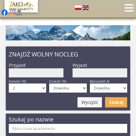
ZNAJDŻ WOLNY NOCLEG
Przyjazd
Wyjazd
Dorośli(>18)
Dzieci(5-18)
Maluszki(0-4)
Wyczyść
Szukaj
Szukaj po nazwie