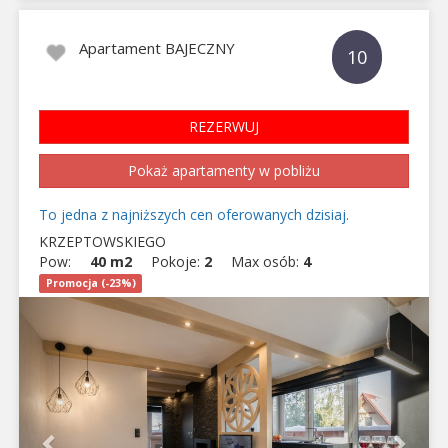
Apartament BAJECZNY
10
REZERWUJ
Pokaż apartamenty w pobliżu
To jedna z najniższych cen oferowanych dzisiaj.
KRZEPTOWSKIEGO
Pow:
40 m2
Pokoje:
2
Max osób:
4
Promocja (-23%)
Previous
Next