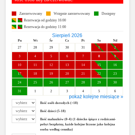
Zarezerwowany
Wstępnie zarezerwowany
Dostępny
Rezerwacja od godziny 16:00
Rezerwacja do godziny 11:00
Sierpień 2026
Pn
Wt
Śr
Cz
Pt
So
Nd
27
28
29
30
31
1
2
3
4
5
6
7
8
9
10
11
12
13
14
15
16
17
18
19
20
21
22
23
24
25
26
27
28
29
30
31
1
2
3
4
5
6
pokaż kolejne miesiące »
Wrzesień 2026
Ilość osób dorosłych (>18)
Pn
Wt
Śr
Cz
Pt
So
Nd
Ilość dzieci (5-18)
31
1
2
3
4
5
6
Ilość maluszków (0-4) (1 dziecko śpiące z rodzicami-
7
8
9
10
11
12
13
pobyt bezpłatny, każde kolejne liczone jako kolejna
osoba według cennika)
14
15
16
17
18
19
20