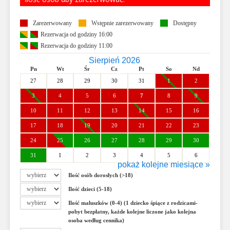
Zarezerwowany
Wstępnie zarezerwowany
Dostępny
Rezerwacja od godziny 16:00
Rezerwacja do godziny 11:00
Sierpień 2026
Pn
Wt
Śr
Cz
Pt
So
Nd
27
28
29
30
31
1
2
3
4
5
6
7
8
9
10
11
12
13
14
15
16
17
18
19
20
21
22
23
24
25
26
27
28
29
30
31
1
2
3
4
5
6
pokaż kolejne miesiące »
Wrzesień 2026
Ilość osób dorosłych (>18)
Pn
Wt
Śr
Cz
Pt
So
Nd
Ilość dzieci (5-18)
31
1
2
3
4
5
6
Ilość maluszków (0-4) (1 dziecko śpiące z rodzicami-
7
8
9
10
11
12
13
pobyt bezpłatny, każde kolejne liczone jako kolejna
osoba według cennika)
14
15
16
17
18
19
20