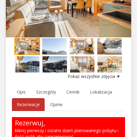
Pokaż wszystkie zdjęcia ▼
Opis
Szczegóły
Cennik
Lokalizacja
Rezerwacje
Opinie
Rezerwuj,
kliknij pierwszy i ostatni dzień planowanego pobytu i
ilość osób aby zarezerwować.