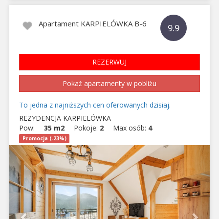
Apartament KARPIELÓWKA B-6
9.9
REZERWUJ
Pokaż apartamenty w pobliżu
To jedna z najniższych cen oferowanych dzisiaj.
REZYDENCJA KARPIELÓWKA
Pow:
35 m2
Pokoje:
2
Max osób:
4
Promocja (-23%)
Previous
Next