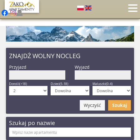
ZNAJDŻ WOLNY NOCLEG
Przyjazd
Wyjazd
Dorośli(>18)
Dzieci(5-18)
Maluszki(0-4)
Wyczyść
Szukaj
Szukaj po nazwie