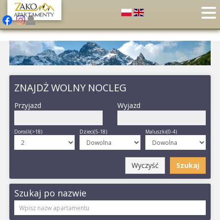
ZNAJDŻ WOLNY NOCLEG
Przyjazd
Wyjazd
Dorośli(>18)
Dzieci(5-18)
Maluszki(0-4)
Wyczyść
Szukaj
Szukaj po nazwie