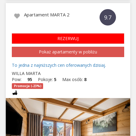
Apartament MARTA 2
9.7
REZERWUJ
Pokaż apartamenty w pobliżu
To jedna z najniższych cen oferowanych dzisiaj.
WILLA MARTA
Pow:
95
Pokoje:
5
Max osób:
8
Promocja (-23%)
Previous
Next