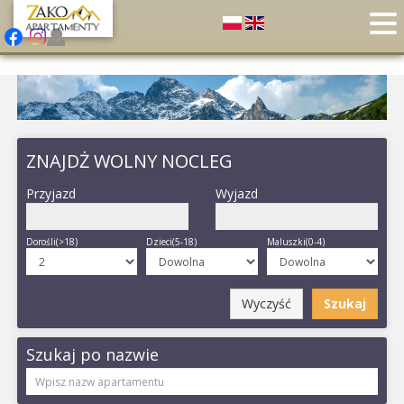
ZNAJDŻ WOLNY NOCLEG
Przyjazd
Wyjazd
Dorośli(>18)
Dzieci(5-18)
Maluszki(0-4)
Wyczyść
Szukaj
Szukaj po nazwie