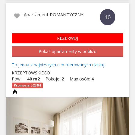
Apartament ROMANTYCZNY
10
REZERWUJ
Pokaż apartamenty w pobliżu
To jedna z najniższych cen oferowanych dzisiaj.
KRZEPTOWSKIEGO
Pow:
40 m2
Pokoje:
2
Max osób:
4
Promocja (-23%)
Previous
Next