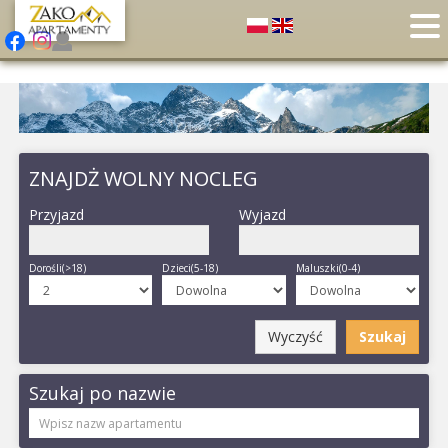
ZNAJDŻ WOLNY NOCLEG
Przyjazd
Wyjazd
Dorośli(>18)
Dzieci(5-18)
Maluszki(0-4)
Wyczyść
Szukaj
Szukaj po nazwie