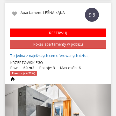
Apartament LEŚNA ŁĄKA
9.8
REZERWUJ
Pokaż apartamenty w pobliżu
To jedna z najniższych cen oferowanych dzisiaj.
KRZEPTOWSKIEGO
Pow:
60 m2
Pokoje:
3
Max osób:
6
Promocja (-23%)
Previous
Next