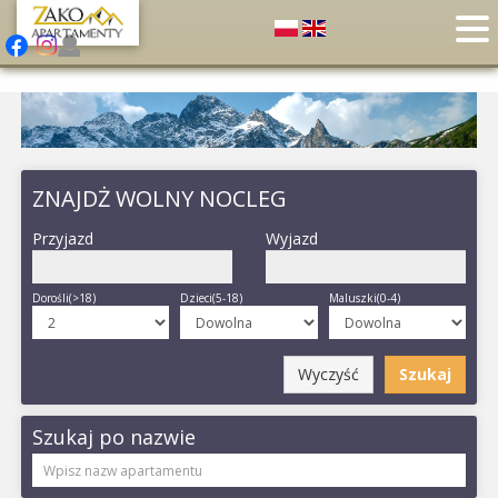
ZNAJDŻ WOLNY NOCLEG
Przyjazd
Wyjazd
Dorośli(>18)
Dzieci(5-18)
Maluszki(0-4)
Wyczyść
Szukaj
Szukaj po nazwie