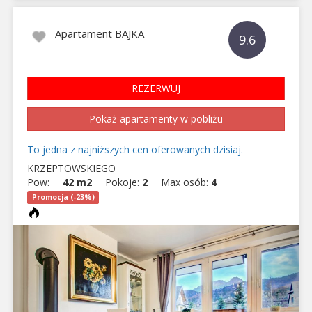
Apartament BAJKA
9.6
REZERWUJ
Pokaż apartamenty w pobliżu
To jedna z najniższych cen oferowanych dzisiaj.
KRZEPTOWSKIEGO
Pow:
42 m2
Pokoje:
2
Max osób:
4
Promocja (-23%)
Previous
Next