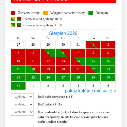
Zarezerwowany
Wstępnie zarezerwowany
Dostępny
Rezerwacja od godziny 16:00
Rezerwacja do godziny 11:00
Sierpień 2026
Pn
Wt
Śr
Cz
Pt
So
Nd
27
28
29
30
31
1
2
3
4
5
6
7
8
9
10
11
12
13
14
15
16
17
18
19
20
21
22
23
24
25
26
27
28
29
30
31
1
2
3
4
5
6
pokaż kolejne miesiące »
Wrzesień 2026
Ilość osób dorosłych (>18)
Pn
Wt
Śr
Cz
Pt
So
Nd
Ilość dzieci (5-18)
31
1
2
3
4
5
6
Ilość maluszków (0-4) (1 dziecko śpiące z rodzicami-
7
8
9
10
11
12
13
pobyt bezpłatny, każde kolejne liczone jako kolejna
osoba według cennika)
14
15
16
17
18
19
20