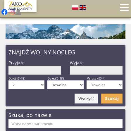
ZNAJDŻ WOLNY NOCLEG
Przyjazd
Wyjazd
Dorośli(>18)
Dzieci(5-18)
Maluszki(0-4)
Wyczyść
Szukaj
Szukaj po nazwie