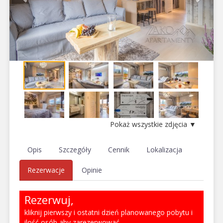
Pokaż wszystkie zdjęcia ▼
Opis
Szczegóły
Cennik
Lokalizacja
Rezerwacje
Opinie
Rezerwuj,
kliknij pierwszy i ostatni dzień planowanego pobytu i
ilość osób aby zarezerwować.