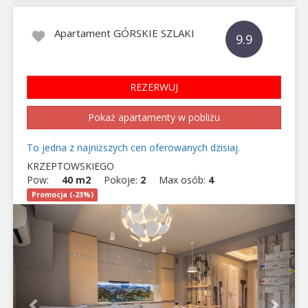
Apartament GÓRSKIE SZLAKI
9.9
REZERWUJ
Pokaż apartamenty w pobliżu
To jedna z najniższych cen oferowanych dzisiaj.
KRZEPTOWSKIEGO
Pow:
40 m2
Pokoje:
2
Max osób:
4
Promocja (-23%)
Previous
Next