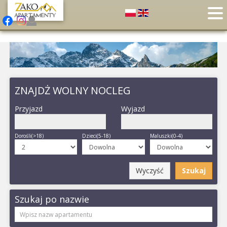
ZNAJDŻ WOLNY NOCLEG
Przyjazd
Wyjazd
Dorośli(>18)
Dzieci(5-18)
Maluszki(0-4)
Wyczyść
Szukaj
Szukaj po nazwie