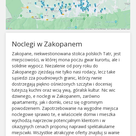
Noclegi w Zakopanem
Zakopane, niekwestionowana stolica polskich Tatr, jest
miejscowości, w której mona poczu gwar kurortu, ale i
solidnie wypocz. Niezalenie od pory roku do
Zakopanego zjeżdają nie tylko nasi rodacy, lecz take
sąsiedzi zza poudniowych granic, którzy rwnie
dostrzegają piękno ośnieżonych szczytw i doceniaj
tutejszą kuchni oraz wcią ywą, góralsk kultur. Nic wic
dziwnego, e noclegi w Zakopanem, zarówno
apartamenty, jak i domki, ciesz się ogromnym
powodzeniem. Zapotrzebowanie na wygodne miejsca
noclegowe sprawio te, e właściciele domw i mieszka
wychodzą naprzeciw potencjalnym klientom i w
okazyjnych cenach proponuj naprawd spektakularne
miejscwki. Wszystkie atrakcyjne oferty znajduj si wanie