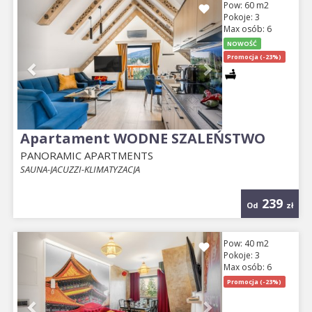
Previous
Next
Pow: 60 m2
Pokoje: 3
Max osób: 6
NOWOŚĆ
Promocja (-23%)
Apartament WODNE SZALEŃSTWO
PANORAMIC APARTMENTS
SAUNA-JACUZZI-KLIMATYZACJA
239
Od
zł
Previous
Next
Pow: 40 m2
Pokoje: 3
Max osób: 6
Promocja (-23%)