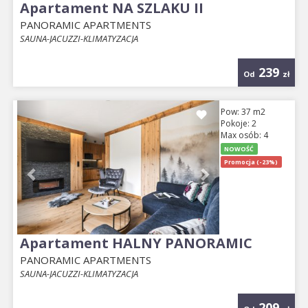
Apartament NA SZLAKU II
PANORAMIC APARTMENTS
SAUNA-JACUZZI-KLIMATYZACJA
239
Od
zł
Previous
Next
Pow: 37 m2
Pokoje: 2
Max osób: 4
NOWOŚĆ
Promocja (-23%)
Apartament HALNY PANORAMIC
PANORAMIC APARTMENTS
SAUNA-JACUZZI-KLIMATYZACJA
209