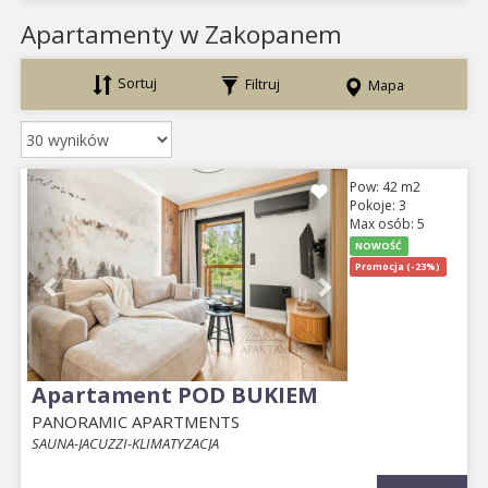
Apartamenty w Zakopanem
Sortuj
Filtruj
Mapa
Previous
Next
Pow: 42 m2
Pokoje: 3
Max osób: 5
NOWOŚĆ
Promocja (-23%)
Apartament POD BUKIEM
PANORAMIC APARTMENTS
SAUNA-JACUZZI-KLIMATYZACJA