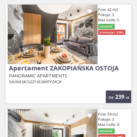
Previous
Next
Pow: 42 m2
Pokoje: 3
Max osób: 5
NOWOŚĆ
Promocja (-23%)
Apartament ZAKOPIAŃSKA OSTOJA
PANORAMIC APARTMENTS
SAUNA-JACUZZI-KLIMATYZACJA
239
Od
zł
Previous
Next
Pow: 39 m2
Pokoje: 3
Max osób: 6
NOWOŚĆ
Promocja (-23%)