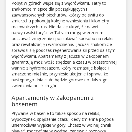
Pobyt w górach wiąże się z wędrówkami. Tatry to
znakomite miejsce dla początkujących i
zaawansowanych piechurów, którzy od świtu do
zmierzchu pokonują kolejne wzniesienia i kilometry
malowniczych tras. Nie da się ukryć, że nawet
najwytrwalsi turyści w Tatrach mogą wieczorem
odczuwać zmęczenie i poszukiwać sposobu na relaks
oraz rewitalizację i wzmocnienie. Jacuzzi znakomicie
sprawdzi się podczas regenerowania sił przed dalszymi
wędrówkami. Apartamenty z jacuzzi w Zakopanem
gwarantują możliwość spędzenia czasu w przestronnej
wannie z hydromasażem, który rozmasuje bolące i
zmęczone mięśnie, przyniesie ukojenie i sprawi, że
następnego dnia ciało będzie gotowe do dalszego
zwiedzania polskich gór.
Apartamenty w Zakopanem z
basenem
Pływanie w basenie to także sposób na relaks,
wypoczynek, spędzenie czasu, kiedy zmienna pogoda
uniemożliwia wyjście w góry. Chcesz w wolnej chwili
pływać, moczyć się w wodzie, zapewnić rozrywkę