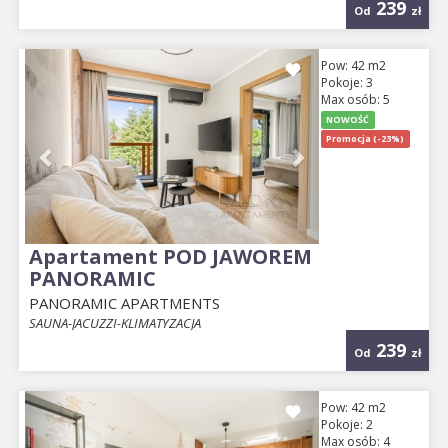
239
Od
zł
Previous
Next
Pow: 42 m2
Pokoje: 3
Max osób: 5
NOWOŚĆ
Promocja (-23%)
Apartament POD JAWOREM
PANORAMIC
PANORAMIC APARTMENTS
SAUNA-JACUZZI-KLIMATYZACJA
239
Od
zł
Previous
Next
Pow: 42 m2
Pokoje: 2
Max osób: 4