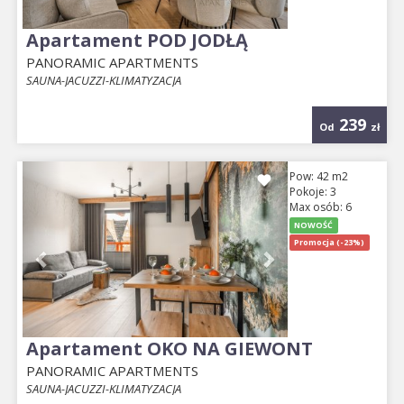
Apartament POD JODŁĄ
PANORAMIC APARTMENTS
SAUNA-JACUZZI-KLIMATYZACJA
239
Od
zł
Previous
Next
Pow: 42 m2
Pokoje: 3
Max osób: 6
NOWOŚĆ
Promocja (-23%)
Apartament OKO NA GIEWONT
PANORAMIC APARTMENTS
SAUNA-JACUZZI-KLIMATYZACJA