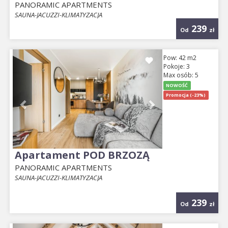
PANORAMIC APARTMENTS
SAUNA-JACUZZI-KLIMATYZACJA
239
Od
zł
Previous
Next
Pow: 42 m2
Pokoje: 3
Max osób: 5
NOWOŚĆ
Promocja (-23%)
Apartament POD BRZOZĄ
PANORAMIC APARTMENTS
SAUNA-JACUZZI-KLIMATYZACJA
239
Od
zł