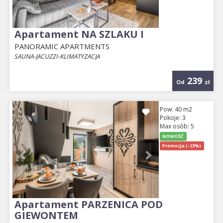
Apartament NA SZLAKU I
PANORAMIC APARTMENTS
SAUNA-JACUZZI-KLIMATYZACJA
239
Od
zł
Previous
Next
Pow: 40 m2
Pokoje: 3
Max osób: 5
NOWOŚĆ
Promocja (-23%)
Apartament PARZENICA POD
GIEWONTEM