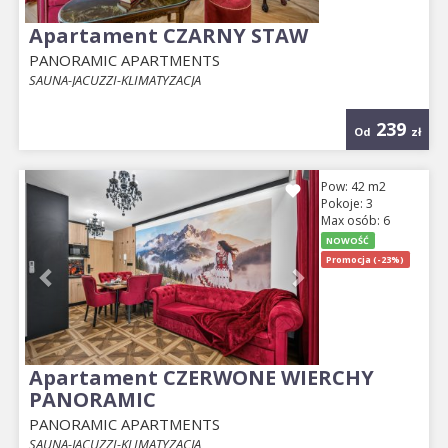
Apartament CZARNY STAW
PANORAMIC APARTMENTS
SAUNA-JACUZZI-KLIMATYZACJA
239
Od
zł
Previous
Next
Pow: 42 m2
Pokoje: 3
Max osób: 6
NOWOŚĆ
Promocja (-23%)
Apartament CZERWONE WIERCHY
PANORAMIC
PANORAMIC APARTMENTS
SAUNA-JACUZZI-KLIMATYZACJA