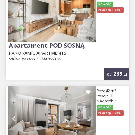
NOWOŚĆ
Promocja (-23%)
Apartament POD SOSNĄ
PANORAMIC APARTMENTS
SAUNA-JACUZZI-KLIMATYZACJA
239
Od
zł
Previous
Next
Pow: 42 m2
Pokoje: 3
Max osób: 5
NOWOŚĆ
Promocja (-23%)