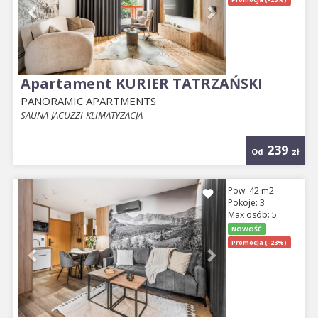
Apartament KURIER TATRZAŃSKI
PANORAMIC APARTMENTS
SAUNA-JACUZZI-KLIMATYZACJA
239
Od
zł
Previous
Next
Pow: 42 m2
Pokoje: 3
Max osób: 5
NOWOŚĆ
Promocja (-23%)