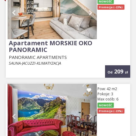
NOWOŚĆ
Promocja (-23%)
Apartament MORSKIE OKO
PANORAMIC
PANORAMIC APARTMENTS
SAUNA-JACUZZI-KLIMATYZACJA
209
Od
zł
Previous
Next
Pow: 42 m2
Pokoje: 3
Max osób: 6
NOWOŚĆ
Promocja (-23%)