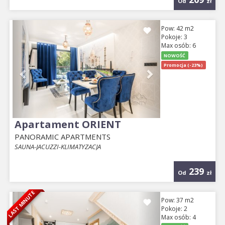
Od
zł
Previous
Next
Pow: 42 m2
Pokoje: 3
Max osób: 6
NOWOŚĆ
Promocja (-23%)
Apartament ORIENT
PANORAMIC APARTMENTS
SAUNA-JACUZZI-KLIMATYZACJA
239
Od
zł
LAST MINUTE
Previous
Next
Pow: 37 m2
Pokoje: 2
Max osób: 4