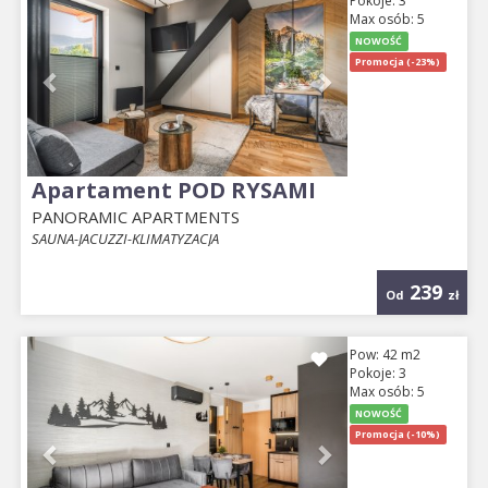
Pokoje: 3
Max osób: 5
NOWOŚĆ
Promocja (-23%)
Apartament POD RYSAMI
PANORAMIC APARTMENTS
SAUNA-JACUZZI-KLIMATYZACJA
239
Od
zł
Previous
Next
Pow: 42 m2
Pokoje: 3
Max osób: 5
NOWOŚĆ
Promocja (-10%)