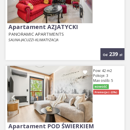
Apartament AZJATYCKI
PANORAMIC APARTMENTS
SAUNA-JACUZZI-KLIMATYZACJA
239
Od
zł
Previous
Next
Pow: 42 m2
Pokoje: 3
Max osób: 5
NOWOŚĆ
Promocja (-23%)
Apartament POD ŚWIERKIEM