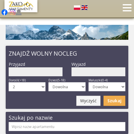
ZNAJDŻ WOLNY NOCLEG
Przyjazd
Wyjazd
Dorośli(>18)
Dzieci(5-18)
Maluszki(0-4)
Wyczyść
Szukaj
Szukaj po nazwie