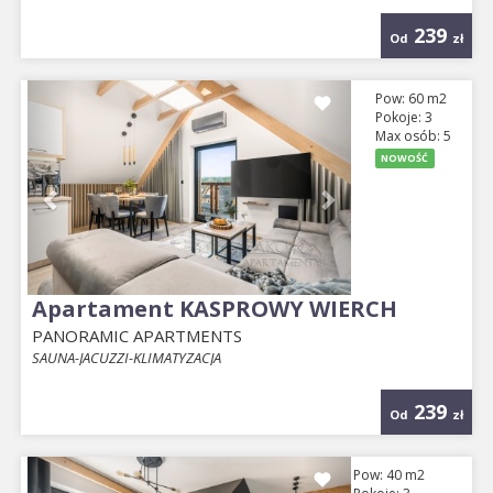
239
Od
zł
Previous
Next
Pow: 60 m2
Pokoje: 3
Max osób: 5
NOWOŚĆ
Apartament KASPROWY WIERCH
PANORAMIC APARTMENTS
SAUNA-JACUZZI-KLIMATYZACJA
239
Od
zł
Previous
Next
Pow: 40 m2