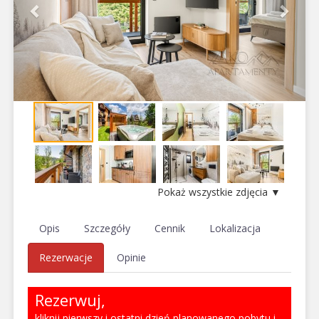
Pokaż wszystkie zdjęcia ▼
Opis
Szczegóły
Cennik
Lokalizacja
Rezerwacje
Opinie
Rezerwuj,
kliknij pierwszy i ostatni dzień planowanego pobytu i