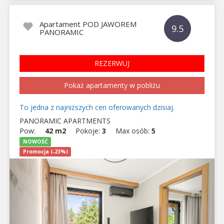
Apartament POD JAWOREM
9.5
PANORAMIC
REZERWUJ
Pokaż apartamenty w pobliżu
To jedna z najniższych cen oferowanych dzisiaj.
PANORAMIC APARTMENTS
Pow:
42 m2
Pokoje:
3
Max osób:
5
NOWOŚĆ
Promocja (-23%)
Previous
Next