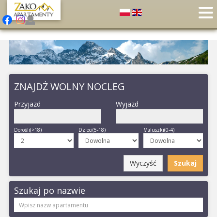
ZNAJDŻ WOLNY NOCLEG
Przyjazd
Wyjazd
Dorośli(>18)
Dzieci(5-18)
Maluszki(0-4)
Wyczyść
Szukaj
Szukaj po nazwie