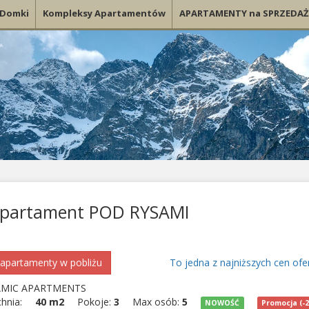
Domki
Kompleksy Apartamentów
APARTAMENTY na SPRZEDAŻ
partament POD RYSAMI
apartamenty w pobliżu
To jedna z najniższych cen ofe
MIC APARTMENTS
chnia:
40 m2
Pokoje:
3
Max osób:
5
NOWOŚĆ
Promocja (-