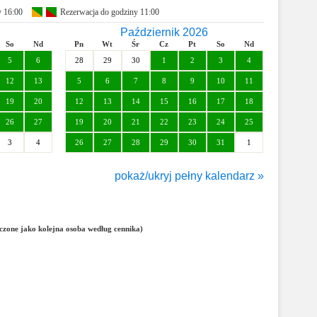
y 16:00
Rezerwacja do godziny 11:00
Październik 2026
So
Nd
Pn
Wt
Śr
Cz
Pt
So
Nd
5
6
28
29
30
1
2
3
4
12
13
5
6
7
8
9
10
11
19
20
12
13
14
15
16
17
18
26
27
19
20
21
22
23
24
25
3
4
26
27
28
29
30
31
1
pokaż/ukryj pełny kalendarz »
Styczeń 2027
So
Nd
Pn
Wt
Śr
Cz
Pt
So
Nd
5
6
28
29
30
31
1
2
3
liczone jako kolejna osoba według cennika)
12
13
4
5
6
7
8
9
10
19
20
11
12
13
14
15
16
17
26
27
18
19
20
21
22
23
24
2
3
25
26
27
28
29
30
31