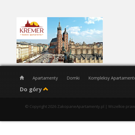
Pn
26
2
9
16
23
30
Apartamenty
Domki
Kompleksy Apartamen
Do góry
© Copyright 2026 ZakopaneApartamenty.pl | Wszelkie pra