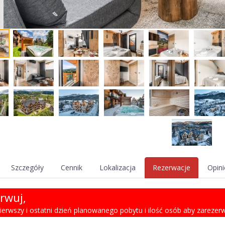
Szczegóły
Cennik
Lokalizacja
Rezerwacje
Opini
rwuj,
 pierwszy i ostatni dzień planowanego pobytu i ilość osób aby zareze