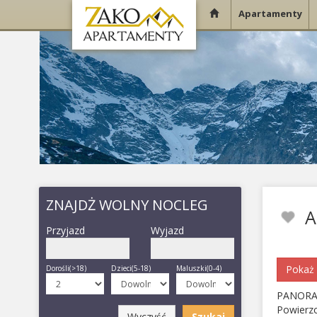
Apartamenty
ZNAJDŻ WOLNY NOCLEG
A
Przyjazd
Wyjazd
Pokaż 
Dorośli(>18)
Dzieci(5-18)
Maluszki(0-4)
PANORA
Powierz
Wyczyść
Szukaj