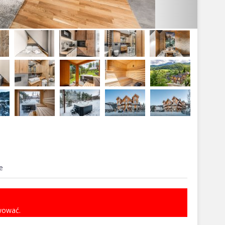
e
rwować.