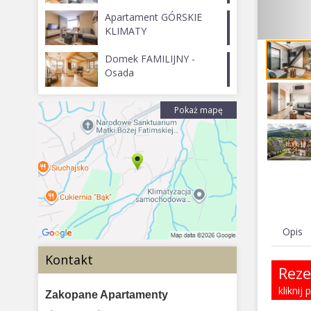
Apartament GÓRSKIE
KLIMATY
Domek FAMILIJNY -
Osada
Pokaż mapę
Opis
Kontakt
Reze
kliknij
Zakopane Apartamenty