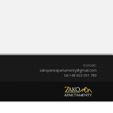
Październik 2027
So
Nd
Pn
Wt
Śr
Cz
Pt
So
Nd
4
5
27
28
29
30
1
2
3
11
12
4
5
6
7
8
9
10
18
19
11
12
13
14
15
16
17
25
26
18
19
20
21
22
23
24
2
3
25
26
27
28
29
30
31
Kontakt:
zakopaneapartamenty@gmail.com
tel.+48 603 091 780