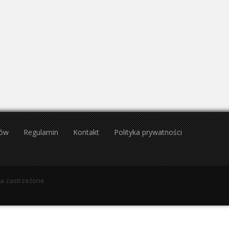
Sierpień 2027
Wrzesień 2027
Wt
Śr
Cz
Pt
So
Nd
Pn
Wt
Śr
Cz
Pt
27
28
29
30
31
1
30
31
1
2
3
3
4
5
6
7
8
6
7
8
9
10
10
11
12
13
14
15
13
14
15
16
17
17
18
19
20
21
22
20
21
22
23
24
24
25
26
27
28
29
27
28
29
30
1
31
1
2
3
4
5
tów
Regulamin
Kontakt
Polityka prywatności
wa zastrzeżone