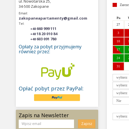
ul. Nowotarska 25,
Zarez
34-500 Zakopane
Email:
zakopaneapartamenty@gmail.com
Pn
Tel:
27
660 999 111
+48
18 20 010 84
3
+48
603 091 780
+48
10
Opłaty za pobyt przyjmujemy
17
również przez:
24
31
Pn
Opłać pobyt przez PayPal:
26
2
9
16
Zapis na Newsletter
23
Zapisz