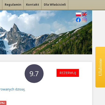
Regulamin
Kontakt
Dla Właścicieli
Ulubione
9.7
REZERWUJ
rowanych dzisiaj.
23%)