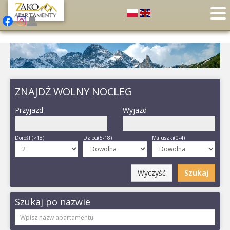
ZNAJDŻ WOLNY NOCLEG
Przyjazd
Wyjazd
Dorośli(>18)
Dzieci(5-18)
Maluszki(0-4)
Wyczyść
Szukaj
Szukaj po nazwie