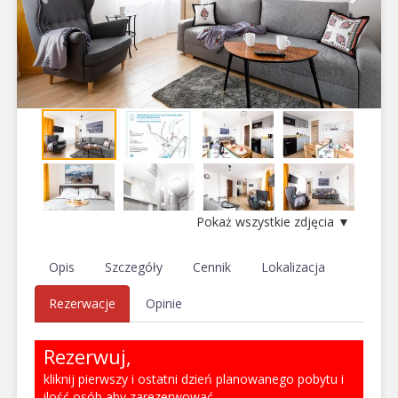
Pokaż wszystkie zdjęcia ▼
Opis
Szczegóły
Cennik
Lokalizacja
Rezerwacje
Opinie
Rezerwuj,
kliknij pierwszy i ostatni dzień planowanego pobytu i
ilość osób aby zarezerwować.