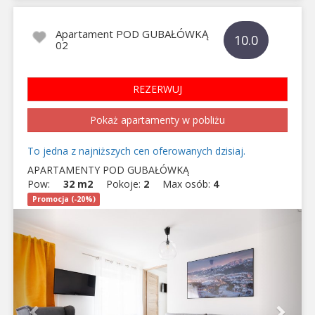
Apartament POD GUBAŁÓWKĄ
10.0
02
REZERWUJ
Pokaż apartamenty w pobliżu
To jedna z najniższych cen oferowanych dzisiaj.
APARTAMENTY POD GUBAŁÓWKĄ
Pow:
32 m2
Pokoje:
2
Max osób:
4
Promocja (-20%)
Previous
Next