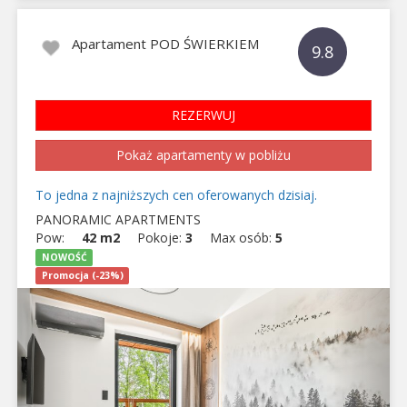
Apartament POD ŚWIERKIEM
9.8
REZERWUJ
Pokaż apartamenty w pobliżu
To jedna z najniższych cen oferowanych dzisiaj.
PANORAMIC APARTMENTS
Pow:
42 m2
Pokoje:
3
Max osób:
5
NOWOŚĆ
Promocja (-23%)
Previous
Next