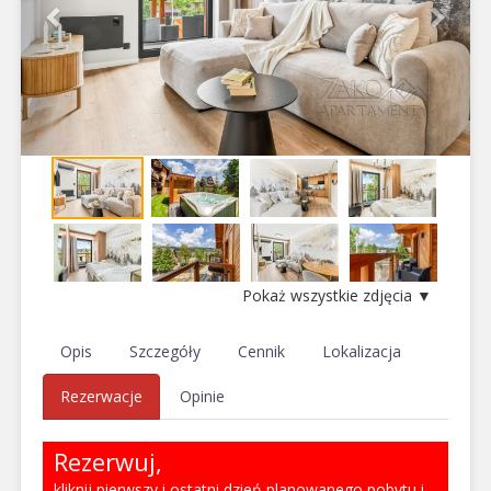
Pokaż wszystkie zdjęcia ▼
Opis
Szczegóły
Cennik
Lokalizacja
Rezerwacje
Opinie
Rezerwuj,
kliknij pierwszy i ostatni dzień planowanego pobytu i