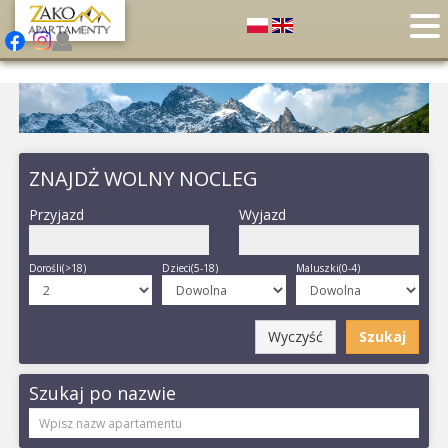
ZNAJDŻ WOLNY NOCLEG
Przyjazd
Wyjazd
Dorośli(>18)
Dzieci(5-18)
Maluszki(0-4)
Wyczyść
Szukaj
Szukaj po nazwie