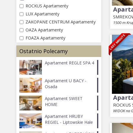
ROCKUS Apartamenty
Apart
LUX Apartamenty
SMREKO
ZAKOPANE CENTRUM Apartamenty
1500 m Kru
OAZA Apartamenty
LAST MINUTE
Prev
FOAZA Apartamenty
Ostatnio Polecamy
Apartament REGLE SPA 4
Apartament U BACY -
Osada
Apart
Apartament SWEET
HOME
ROCKUS S
WIDOK na G
Apartament HRUBY
REGIEL - Liptowskie Hale
Prev