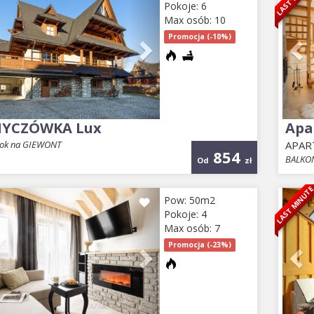
Pokoje: 6
Max osób: 10
Promocja (-10%)
YCZÓWKA Lux
Apa
dok na GIEWONT
APAR
854
BALKON
Od
zł
LAST MINUT
ious
Next
Pr
Pow: 50m2
Pokoje: 4
Max osób: 7
Promocja (-23%)