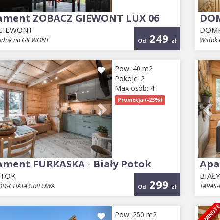
ament ZOBACZ GIEWONT LUX 06
DOM
 GIEWONT
DOMK
249
idok na GIEWONT
Widok 
Od
zł
ious
Next
Pr
Pow: 40 m2
Pokoje: 2
Max osób: 4
Promocja (-23%)
ament FURKASKA - Biały Potok
Apa
OTOK
BIAŁ
299
ÓD-CHATA GRILOWA
TARAS
Od
zł
LAST MINUT
ious
Next
Pr
Pow: 250 m2