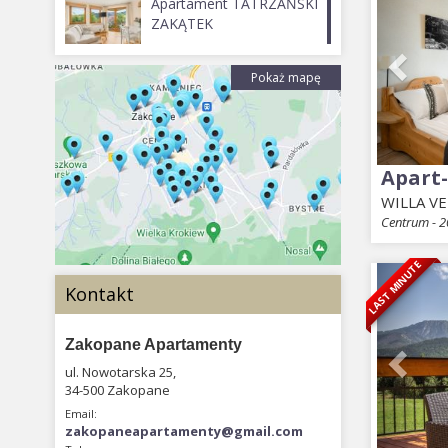
Apartament TATRZAŃSKI
ZAKĄTEK
Pokaż mapę
Apart-
WILLA VE
Centrum - 2
LAST MINUTE
Prev
Kontakt
Zakopane Apartamenty
ul. Nowotarska 25,
34-500 Zakopane
Email:
zakopaneapartamenty@gmail.com