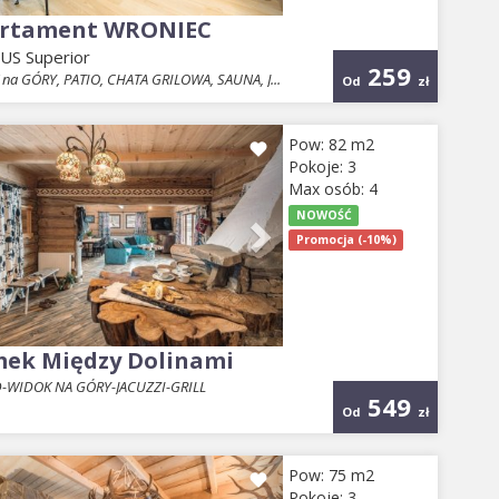
rtament WRONIEC
S Superior
259
na GÓRY, PATIO, CHATA GRILOWA, SAUNA, J...
Od
zł
evious
Next
Pow: 82 m2
Pokoje: 3
Max osób: 4
NOWOŚĆ
Promocja (-10%)
ek Między Dolinami
WIDOK NA GÓRY-JACUZZI-GRILL
549
Od
zł
evious
Next
Pow: 75 m2
Pokoje: 3