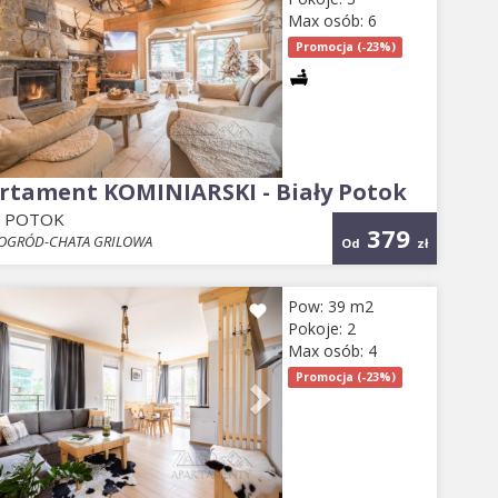
Max osób: 6
Promocja (-23%)
rtament KOMINIARSKI - Biały Potok
Y POTOK
379
-OGRÓD-CHATA GRILOWA
Od
zł
evious
Next
Pow: 39 m2
Pokoje: 2
Max osób: 4
Promocja (-23%)