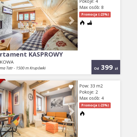
Pokoje: 4
Max osób: 8
Promocja (-23%)
rtament KASPROWY
EKOWA
399
ma Tatr - 1500 m Krupówki
Od
zł
E
evious
Next
Pow: 33 m2
Pokoje: 2
Max osób: 4
Promocja (-23%)