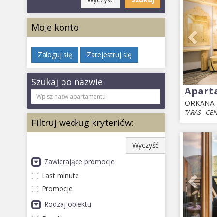
Moje konto
Zaloguj się
Zarejestruj się
Szukaj po nazwie
Apart
ORKANA -
TARAS - CE
Filtruj według kryteriów:
Prev
Wyczyść
Zawierające promocje
Last minute
Promocje
Rodzaj obiektu