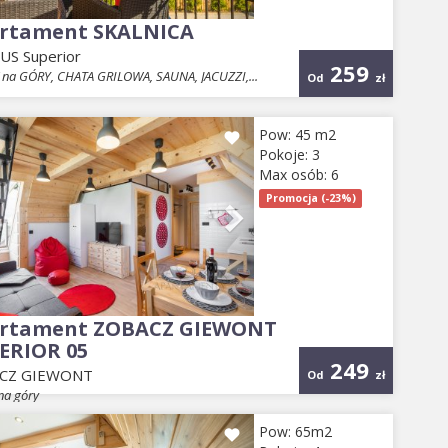
rtament SKALNICA
S Superior
259
na GÓRY, CHATA GRILOWA, SAUNA, JACUZZI,...
Od
zł
evious
Next
Pow: 45 m2
Pokoje: 3
Max osób: 6
Promocja (-23%)
rtament ZOBACZ GIEWONT
ERIOR 05
249
CZ GIEWONT
Od
zł
na góry
evious
Next
Pow: 65m2