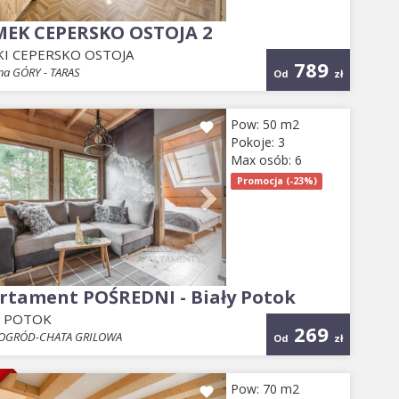
EK CEPERSKO OSTOJA 2
I CEPERSKO OSTOJA
789
na GÓRY - TARAS
Od
zł
evious
Next
Pow: 50 m2
Pokoje: 3
Max osób: 6
Promocja (-23%)
rtament POŚREDNI - Biały Potok
Y POTOK
269
-OGRÓD-CHATA GRILOWA
Od
zł
E
evious
Next
Pow: 70 m2