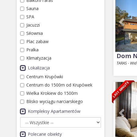
Balkon/Taras
Sauna
SPA
Jacuzzi
Siłownia
Plac zabaw
Pralka
Dom N
Klimatyzacja
TARAS - Wi
Lokalizacja
Centrum Krupówki
LAST MINUTE
Prev
Centrum do 1500m od Krupówek
Wielka Krokiew do 1500m
Blisko wyciągu narciarskiego
Kompleksy Apartamentów
Polecane obiekty