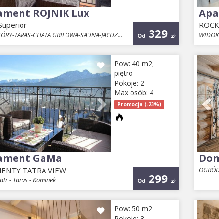
ament ROJNIK Lux
Apa
uperior
ROCKU
329
ÓRY-TARAS-CHATA GRILOWA-SAUNA-JACUZ...
WIDOK 
Od
zł
ious
Next
Pr
Pow: 40 m2,
piętro
Pokoje: 2
Max osób: 4
Promocja (-23%)
ament GaMa
Dom
ENTY TATRA VIEW
OGRÓD-
299
tr - Taras - Kominek
Od
zł
ious
Next
Pr
Pow: 50 m2
Pokoje: 3