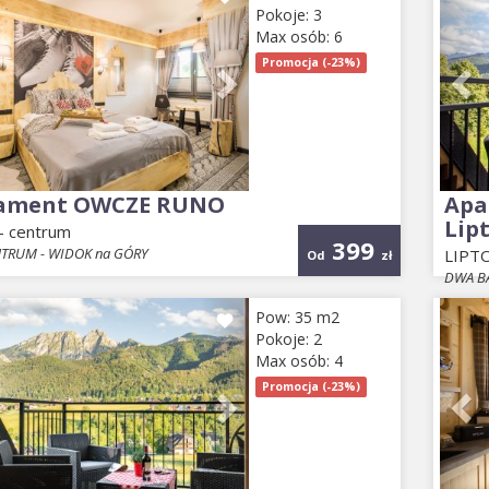
Pokoje: 3
Max osób: 6
Promocja (-23%)
ament OWCZE RUNO
Apa
Lip
 centrum
399
NTRUM - WIDOK na GÓRY
LIPT
Od
zł
DWA B
ious
Next
Pr
Pow: 35 m2
Pokoje: 2
Max osób: 4
Promocja (-23%)