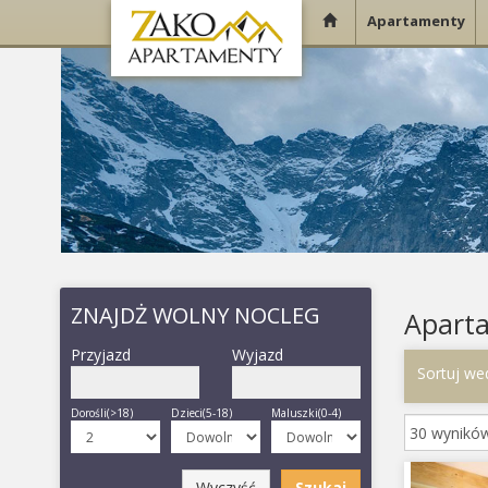
Apartamenty
ZNAJDŻ WOLNY NOCLEG
Apart
Przyjazd
Wyjazd
Sortuj we
Dorośli(>18)
Dzieci(5-18)
Maluszki(0-4)
Woln
Zajętość ob
Prev
Wyczyść
Szukaj