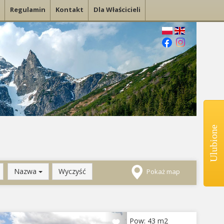
Regulamin
Kontakt
Dla Właścicieli
Ulubione
Nazwa
Wyczyść
Pokaż map
evious
Next
Pow: 43 m2