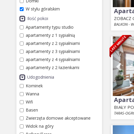
Domki
W stylu góralskim
Apart
ZOBACZ
Ilość pokoi
BALKON - W
Apartamenty typu studio
apartamenty z 1 sypialnią
LAST MINUTE
Prev
apartamenty z 2 sypialniami
apartamenty z 3 sypialniami
apartamenty z 4 sypialniami
apartamenty z 2 łazienkami
Udogodnienia
Kominek
Wanna
Apart
Wifi
BIAŁY P
Basen
TARAS-OGR
Zwierzęta domowe akceptowane
Widok na góry
Prev