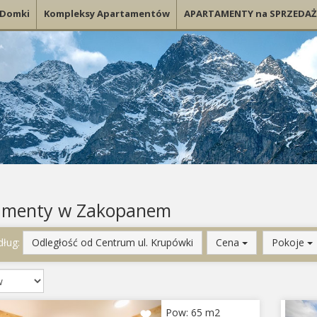
Domki
Kompleksy Apartamentów
APARTAMENTY na SPRZEDAŻ
amenty w Zakopanem
dług:
Odległość od Centrum ul. Krupówki
Cena
Pokoje
e obiekty
Zarezerwowane
iektów wyświetla się po wybraniu terminu pobytu.
ious
Next
Pr
Pow: 65 m2