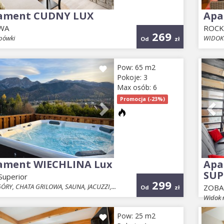
ament CUDNY LUX
Apa
WA
ROCKU
269
pówki
WIDOK 
Od
zł
ious
Next
Pr
Pow: 65 m2
Pokoje: 3
Max osób: 6
Promocja (-23%)
ament WIECHLINA Lux
Apa
SUP
uperior
299
ÓRY, CHATA GRILOWA, SAUNA, JACUZZI,...
ZOBA
Od
zł
Widok 
ious
Next
Pr
Pow: 25 m2