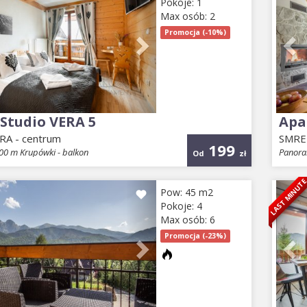
Pokoje: 1
Max osób: 2
Promocja (-10%)
Studio VERA 5
Apa
RA - centrum
SMR
199
00 m Krupówki - balkon
Panora
Od
zł
LAST MINUT
ious
Next
Pr
Pow: 45 m2
Pokoje: 4
Max osób: 6
Promocja (-23%)