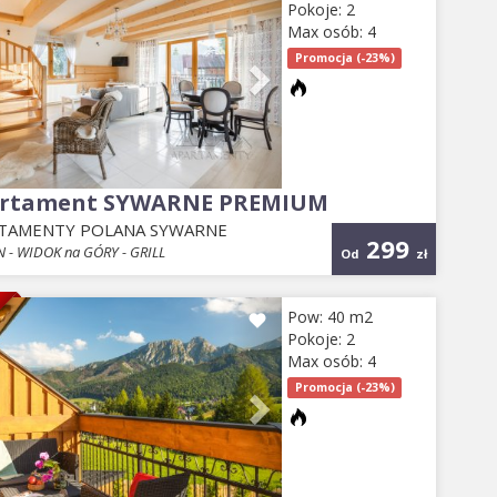
Pokoje: 2
Max osób: 4
Promocja (-23%)
rtament SYWARNE PREMIUM
TAMENTY POLANA SYWARNE
299
 - WIDOK na GÓRY - GRILL
Od
zł
E
evious
Next
Pow: 40 m2
Pokoje: 2
Max osób: 4
Promocja (-23%)