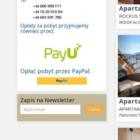
Tel:
660 999 111
+48
Apart
18 20 010 84
+48
ROCKUS S
603 091 780
+48
WIDOK na G
Opłaty za pobyt przyjmujemy
również przez:
Prev
Opłać pobyt przez PayPal:
Zapis na Newsletter
Apart
APARTAM
Zapisz
Panorama Ta
Prev