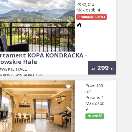
Pokoje: 2
Max osób: 4
Promocja (-23%)
rtament KOPA KONDRACKA -
towskie Hale
299
OWSKIE HALE
Od
zł
ALKONY - WIDOK na GÓRY
evious
Next
Pow: 100
m2
Pokoje: 4
Max osób:
9
NOWOŚĆ