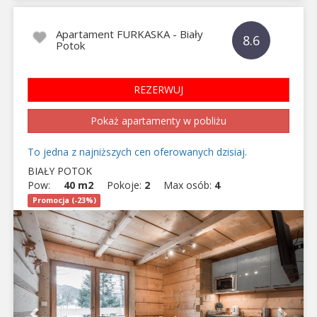
Apartament FURKASKA - Biały
8.6
Potok
REZERWUJ
Pokaż apartamenty w pobliżu
To jedna z najniższych cen oferowanych dzisiaj.
BIAŁY POTOK
Pow:
40 m2
Pokoje:
2
Max osób:
4
Promocja (-23%)
Previous
Next