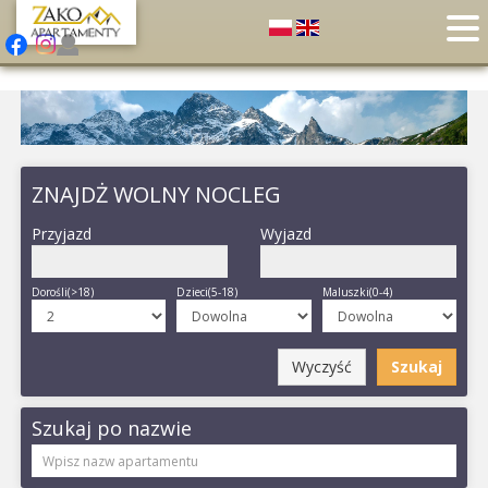
ZNAJDŻ WOLNY NOCLEG
Przyjazd
Wyjazd
Dorośli(>18)
Dzieci(5-18)
Maluszki(0-4)
Wyczyść
Szukaj
Szukaj po nazwie