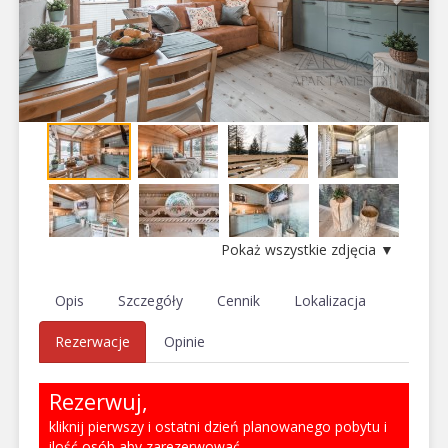
Pokaż wszystkie zdjęcia ▼
Opis
Szczegóły
Cennik
Lokalizacja
Rezerwacje
Opinie
Rezerwuj,
kliknij pierwszy i ostatni dzień planowanego pobytu i
ilość osób aby zarezerwować.