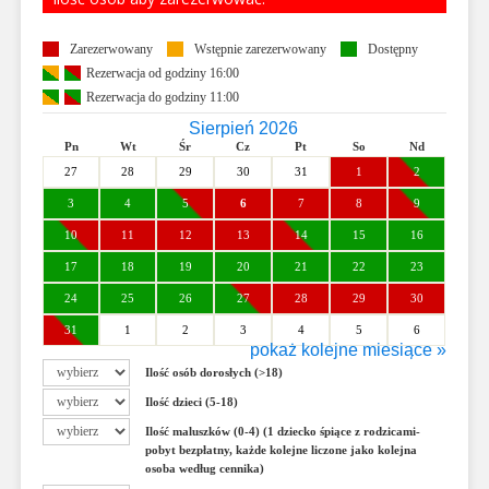
Zarezerwowany
Wstępnie zarezerwowany
Dostępny
Rezerwacja od godziny 16:00
Rezerwacja do godziny 11:00
Sierpień 2026
Pn
Wt
Śr
Cz
Pt
So
Nd
27
28
29
30
31
1
2
3
4
5
6
7
8
9
10
11
12
13
14
15
16
17
18
19
20
21
22
23
24
25
26
27
28
29
30
31
1
2
3
4
5
6
pokaż kolejne miesiące »
Wrzesień 2026
Ilość osób dorosłych (>18)
Pn
Wt
Śr
Cz
Pt
So
Nd
Ilość dzieci (5-18)
31
1
2
3
4
5
6
Ilość maluszków (0-4) (1 dziecko śpiące z rodzicami-
7
8
9
10
11
12
13
pobyt bezpłatny, każde kolejne liczone jako kolejna
osoba według cennika)
14
15
16
17
18
19
20