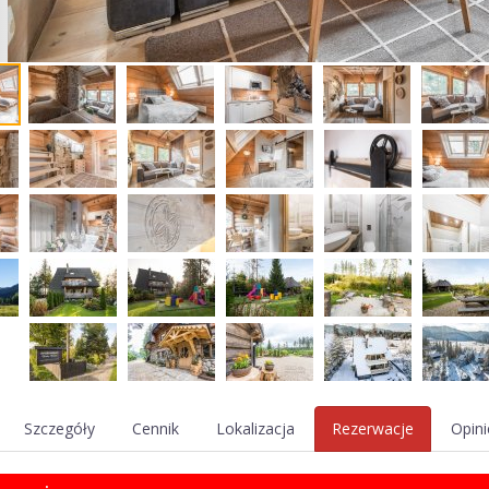
Szczegóły
Cennik
Lokalizacja
Rezerwacje
Opini