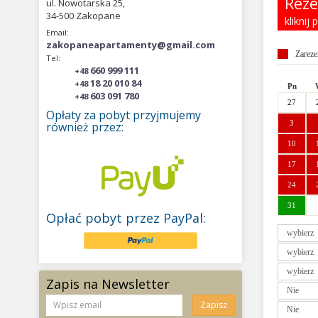
Reze
ul. Nowotarska 25,
34-500 Zakopane
kliknij
Email:
zakopaneapartamenty@gmail.com
Zarez
Tel:
660 999 111
+48
18 20 010 84
+48
Pn
603 091 780
+48
27
Opłaty za pobyt przyjmujemy
3
również przez:
10
17
24
31
Opłać pobyt przez PayPal:
Pn
26
2
Zapis na Newsletter
9
Zapisz