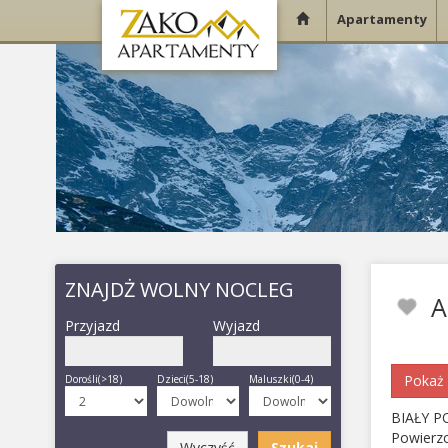
Apartamenty
ZNAJDŻ WOLNY NOCLEG
A
Przyjazd
Wyjazd
Pokaż 
Dorośli(>18)
Dzieci(5-18)
Maluszki(0-4)
BIAŁY 
Powierz
Wyczyść
Szukaj