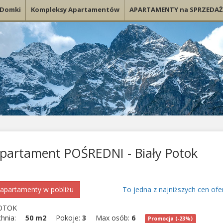
Domki
Kompleksy Apartamentów
APARTAMENTY na SPRZEDAŻ
partament POŚREDNI - Biały Potok
apartamenty w pobliżu
To jedna z najniższych cen ofe
POTOK
chnia:
50 m2
Pokoje:
3
Max osób:
6
Promocja (-23%)