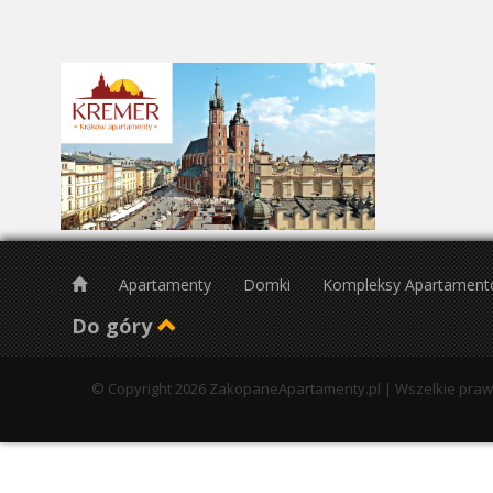
24
31
Pn
26
2
9
16
23
Apartamenty
Domki
Kompleksy Apartamen
30
Do góry
© Copyright 2026 ZakopaneApartamenty.pl | Wszelkie pra