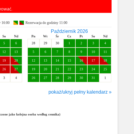
rwować.
y 16:00
Rezerwacja do godziny 11:00
Październik 2026
So
Nd
Pn
Wt
Śr
Cz
Pt
So
Nd
5
6
28
29
30
1
2
3
4
12
13
5
6
7
8
9
10
11
19
20
12
13
14
15
16
17
18
26
27
19
20
21
22
23
24
25
3
4
26
27
28
29
30
31
1
pokaż/ukryj pełny kalendarz »
Styczeń 2027
So
Nd
Pn
Wt
Śr
Cz
Pt
So
Nd
5
6
28
29
30
31
1
2
3
liczone jako kolejna osoba według cennika)
12
13
4
5
6
7
8
9
10
19
20
11
12
13
14
15
16
17