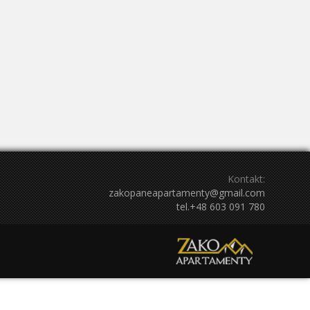
3
4
26
27
28
29
30
31
1
Październik 2027
So
Nd
Pn
Wt
Śr
Cz
Pt
So
Nd
4
5
27
28
29
30
1
2
3
11
12
4
5
6
7
8
9
10
18
19
11
12
13
14
15
16
17
25
26
18
19
20
21
22
23
24
2
3
25
26
27
28
29
30
31
Kontakt:
zakopaneapartamenty@gmail.com
tel.+48 603 091 780