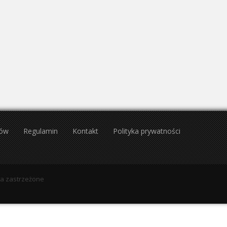
25
26
27
28
29
30
28
29
30
1
2
1
2
3
4
5
6
Sierpień 2027
Wrzesień 2027
Wt
Śr
Cz
Pt
So
Nd
Pn
Wt
Śr
Cz
Pt
27
28
29
30
31
1
30
31
1
2
3
3
4
5
6
7
8
6
7
8
9
10
10
11
12
13
14
15
13
14
15
16
17
17
18
19
20
21
22
20
21
22
23
24
24
25
26
27
28
29
27
28
29
30
1
tów
Regulamin
Kontakt
Polityka prywatności
31
1
2
3
4
5
wa zastrzeżone