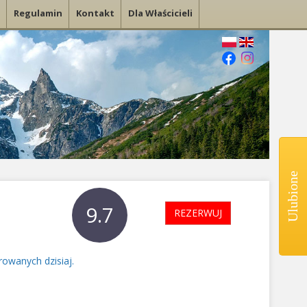
Regulamin
Kontakt
Dla Właścicieli
Ulubione
9.7
REZERWUJ
rowanych dzisiaj.