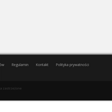
25
26
27
28
29
30
28
29
30
1
2
1
2
3
4
5
6
Sierpień 2027
Wrzesień 2027
Wt
Śr
Cz
Pt
So
Nd
Pn
Wt
Śr
Cz
Pt
27
28
29
30
31
1
30
31
1
2
3
3
4
5
6
7
8
6
7
8
9
10
10
11
12
13
14
15
13
14
15
16
17
17
18
19
20
21
22
20
21
22
23
24
24
25
26
27
28
29
27
28
29
30
1
tów
Regulamin
Kontakt
Polityka prywatności
31
1
2
3
4
5
wa zastrzeżone