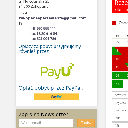
Reze
ul. Nowotarska 25,
34-500 Zakopane
kliknij
Email:
zakopaneapartamenty@gmail.com
Zarez
Tel:
660 999 111
+48
18 20 010 84
+48
Pn
603 091 780
+48
27
Opłaty za pobyt przyjmujemy
również przez:
3
10
17
24
31
Opłać pobyt przez PayPal:
Pn
26
Zapis na Newsletter
2
9
Zapisz