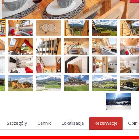
Szczegóły
Cennik
Lokalizacja
Rezerwacje
Opini