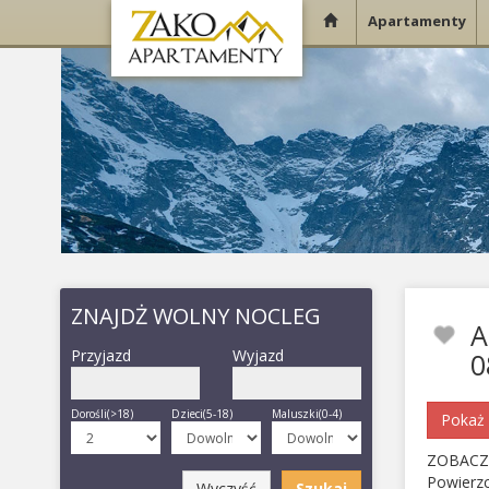
Apartamenty
ZNAJDŻ WOLNY NOCLEG
A
Przyjazd
Wyjazd
0
Dorośli(>18)
Dzieci(5-18)
Maluszki(0-4)
Pokaż 
ZOBACZ
Powierz
Wyczyść
Szukaj