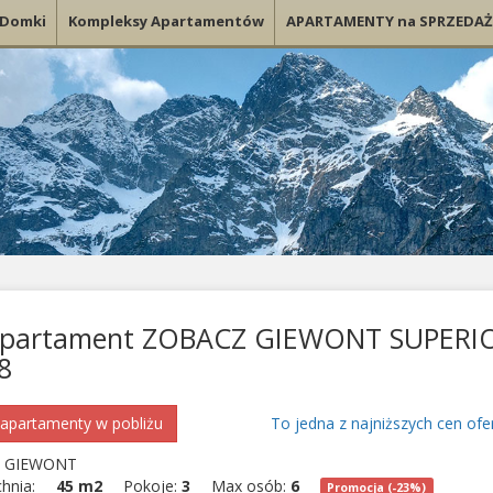
Domki
Kompleksy Apartamentów
APARTAMENTY na SPRZEDAŻ
partament ZOBACZ GIEWONT SUPERI
8
apartamenty w pobliżu
To jedna z najniższych cen ofe
 GIEWONT
chnia:
45 m2
Pokoje:
3
Max osób:
6
Promocja (-23%)