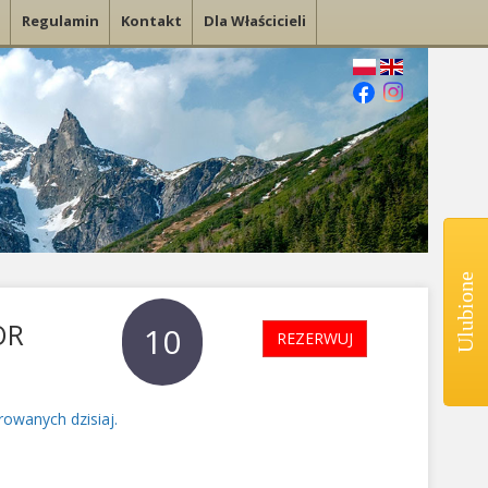
Regulamin
Kontakt
Dla Właścicieli
Ulubione
OR
10
REZERWUJ
rowanych dzisiaj.