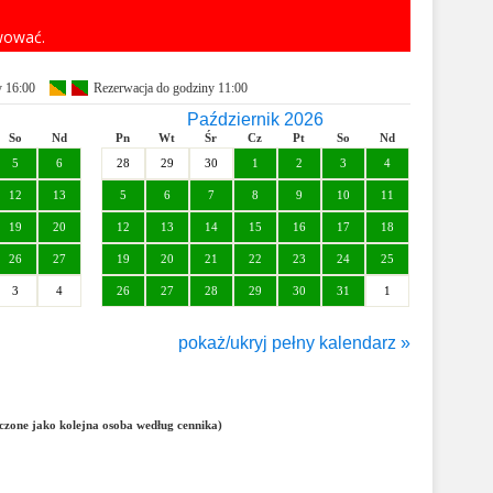
rwować.
y 16:00
Rezerwacja do godziny 11:00
Październik 2026
So
Nd
Pn
Wt
Śr
Cz
Pt
So
Nd
5
6
28
29
30
1
2
3
4
12
13
5
6
7
8
9
10
11
19
20
12
13
14
15
16
17
18
26
27
19
20
21
22
23
24
25
3
4
26
27
28
29
30
31
1
pokaż/ukryj pełny kalendarz »
Styczeń 2027
So
Nd
Pn
Wt
Śr
Cz
Pt
So
Nd
5
6
28
29
30
31
1
2
3
liczone jako kolejna osoba według cennika)
12
13
4
5
6
7
8
9
10
19
20
11
12
13
14
15
16
17