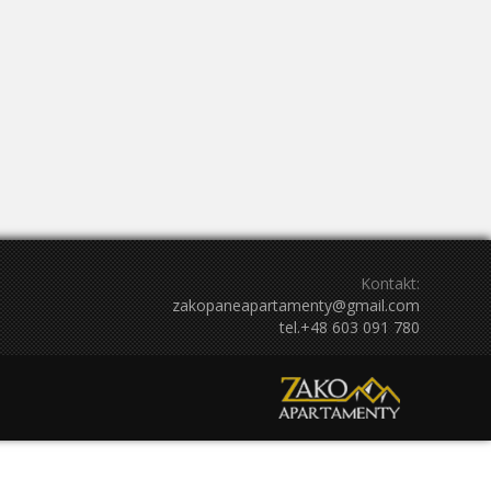
3
4
26
27
28
29
30
31
1
Październik 2027
So
Nd
Pn
Wt
Śr
Cz
Pt
So
Nd
4
5
27
28
29
30
1
2
3
11
12
4
5
6
7
8
9
10
18
19
11
12
13
14
15
16
17
25
26
18
19
20
21
22
23
24
2
3
25
26
27
28
29
30
31
Kontakt:
zakopaneapartamenty@gmail.com
tel.+48 603 091 780