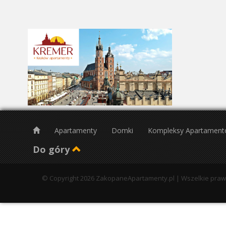
24
31
Pn
26
2
9
16
23
Apartamenty
Domki
Kompleksy Apartamen
30
Do góry
© Copyright 2026 ZakopaneApartamenty.pl | Wszelkie pra