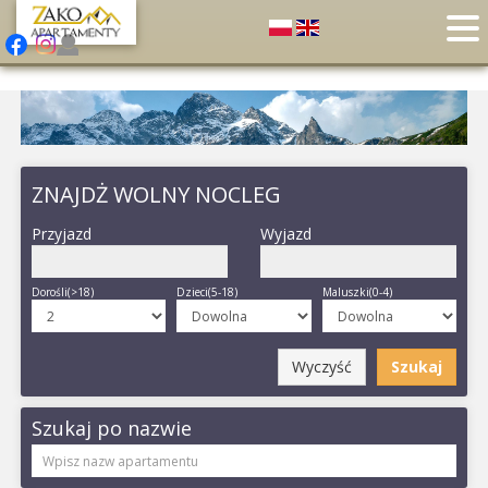
ZNAJDŻ WOLNY NOCLEG
Przyjazd
Wyjazd
Dorośli(>18)
Dzieci(5-18)
Maluszki(0-4)
Wyczyść
Szukaj
Szukaj po nazwie