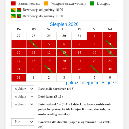
Zarezerwowany
Wstępnie zarezerwowany
Dostępny
Rezerwacja od godziny 16:00
Rezerwacja do godziny 11:00
Sierpień 2026
Pn
Wt
Śr
Cz
Pt
So
Nd
27
28
29
30
31
1
2
3
4
5
6
7
8
9
10
11
12
13
14
15
16
17
18
19
20
21
22
23
24
25
26
27
28
29
30
31
1
2
3
4
5
6
pokaż kolejne miesiące »
Wrzesień 2026
Ilość osób dorosłych (>18)
Pn
Wt
Śr
Cz
Pt
So
Nd
Ilość dzieci (5-18)
31
1
2
3
4
5
6
Ilość maluszków (0-4) (1 dziecko śpiące z rodzicami-
7
8
9
10
11
12
13
pobyt bezpłatny, każde kolejne liczone jako kolejna
osoba według cennika)
14
15
16
17
18
19
20
Łóżeczko dla dziecka (kojec o wymiarach 125 cm/60
21
22
23
24
25
26
27
cm)