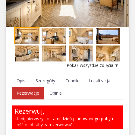
Pokaż wszystkie zdjęcia ▼
Opis
Szczegóły
Cennik
Lokalizacja
Rezerwacje
Opinie
Rezerwuj,
kliknij pierwszy i ostatni dzień planowanego pobytu i
ilość osób aby zarezerwować.