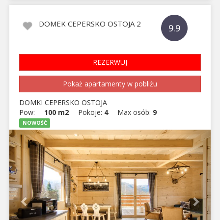
DOMEK CEPERSKO OSTOJA 2
9.9
REZERWUJ
Pokaż apartamenty w pobliżu
DOMKI CEPERSKO OSTOJA
Pow:
100 m2
Pokoje:
4
Max osób:
9
NOWOŚĆ
Previous
Next