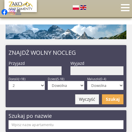
ZNAJDŻ WOLNY NOCLEG
Przyjazd
Wyjazd
Dorośli(>18)
Dzieci(5-18)
Maluszki(0-4)
Wyczyść
Szukaj
Szukaj po nazwie