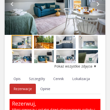
Pokaż wszystkie zdjęcia ▼
Opis
Szczegóły
Cennik
Lokalizacja
Rezerwacje
Opinie
Rezerwuj,
kliknij pierwszy i ostatni dzień planowanego pobytu i