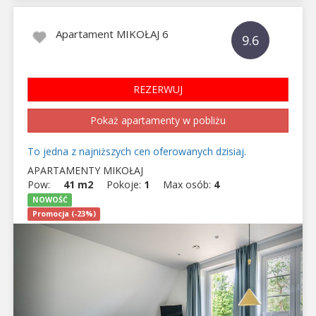
Apartament MIKOŁAJ 6
9.6
REZERWUJ
Pokaż apartamenty w pobliżu
To jedna z najniższych cen oferowanych dzisiaj.
APARTAMENTY MIKOŁAJ
Pow:
41 m2
Pokoje:
1
Max osób:
4
NOWOŚĆ
Promocja (-23%)
Previous
Next