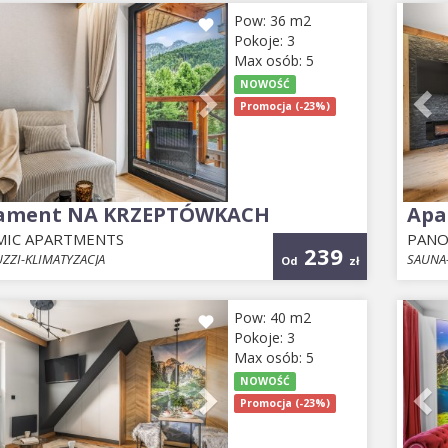
ious
Next
Pr
Pow: 36 m2
Pokoje: 3
Max osób: 5
NOWOŚĆ
Promocja (-23%)
ament NA KRZEPTÓWKACH
Apa
IC APARTMENTS
PANO
239
ZZI-KLIMATYZACJA
SAUNA-
Od
zł
ious
Next
Pr
Pow: 40 m2
Pokoje: 3
Max osób: 5
NOWOŚĆ
Promocja (-23%)