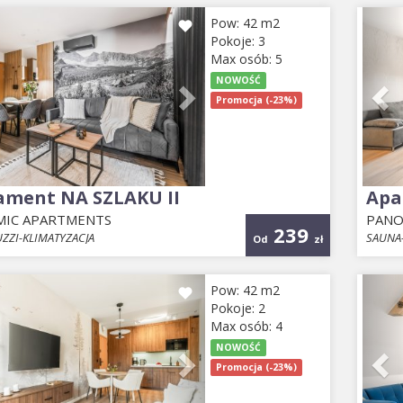
ious
Next
Pr
Pow: 42 m2
Pokoje: 3
Max osób: 5
NOWOŚĆ
Promocja (-23%)
ament NA SZLAKU II
Apa
IC APARTMENTS
PANO
239
ZZI-KLIMATYZACJA
SAUNA-
Od
zł
ious
Next
Pr
Pow: 42 m2
Pokoje: 2
Max osób: 4
NOWOŚĆ
Promocja (-23%)