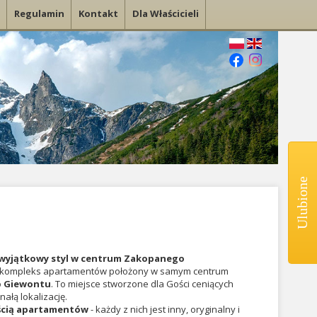
Regulamin
Kontakt
Dla Właścicieli
Ulubione
i wyjątkowy styl w centrum Zakopanego
y kompleks apartamentów położony w samym centrum
o
Giewontu
. To miejsce stworzone dla Gości ceniących
ałą lokalizację.
ścią apartamentów
- każdy z nich jest inny, oryginalny i