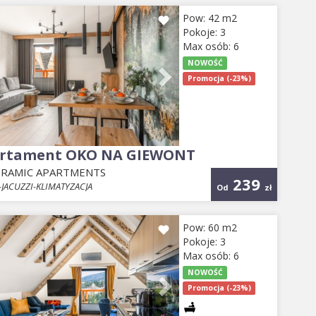
evious
Next
Pow: 42 m2
Pokoje: 3
Max osób: 6
NOWOŚĆ
Promocja (-23%)
rtament OKO NA GIEWONT
RAMIC APARTMENTS
239
JACUZZI-KLIMATYZACJA
Od
zł
evious
Next
Pow: 60 m2
Pokoje: 3
Max osób: 6
NOWOŚĆ
Promocja (-23%)