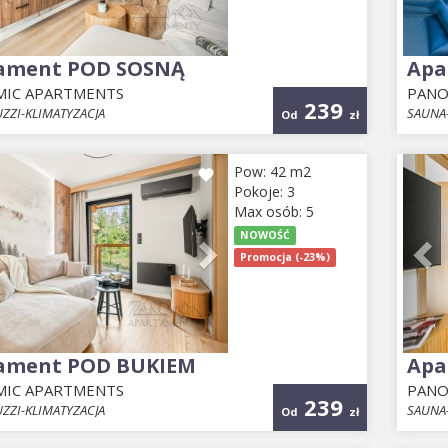
ament POD SOSNĄ
Apa
IC APARTMENTS
PANO
239
ZZI-KLIMATYZACJA
SAUNA-
Od
zł
ious
Next
Pr
Pow: 42 m2
Pokoje: 3
Max osób: 5
NOWOŚĆ
Promocja (-23%)
ament POD BUKIEM
Apa
IC APARTMENTS
PANO
239
ZZI-KLIMATYZACJA
SAUNA-
Od
zł