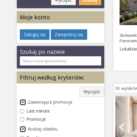
Moje konto
Zaloguj się
Zarejestruj się
doświadc
Panorami
Lokaliz
Szukaj po nazwie
Filtruj według kryteriów:
Wyczyść
Prev
Zawierające promocje
Last minute
Promocje
Rodzaj obiektu