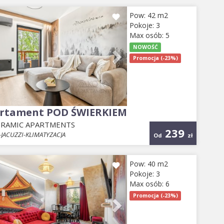
evious
Next
Pow: 42 m2
Pokoje: 3
Max osób: 5
NOWOŚĆ
Promocja (-23%)
rtament POD ŚWIERKIEM
RAMIC APARTMENTS
239
JACUZZI-KLIMATYZACJA
Od
zł
evious
Next
Pow: 40 m2
Pokoje: 3
Max osób: 6
Promocja (-23%)