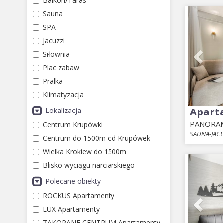
Balkon/Taras
Prev
Sauna
SPA
Jacuzzi
Siłownia
Plac zabaw
Pralka
Klimatyzacja
Apart
Lokalizacja
PANORAM
Centrum Krupówki
SAUNA-JACU
Centrum do 1500m od Krupówek
Wielka Krokiew do 1500m
Prev
Blisko wyciągu narciarskiego
Polecane obiekty
ROCKUS Apartamenty
LUX Apartamenty
ZAKOPANE CENTRUM Apartamenty