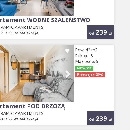
rtament WODNE SZALEŃSTWO
RAMIC APARTMENTS
239
JACUZZI-KLIMATYZACJA
Od
zł
evious
Next
Pow: 42 m2
Pokoje: 3
Max osób: 5
NOWOŚĆ
Promocja (-23%)
rtament POD BRZOZĄ
RAMIC APARTMENTS
239
JACUZZI-KLIMATYZACJA
Od
zł