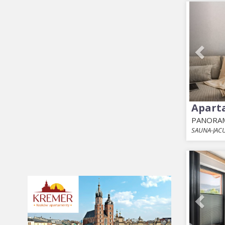
Prev
Apart
PANORAM
SAUNA-JACU
Prev