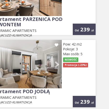
rtament PARZENICA POD
EWONTEM
239
RAMIC APARTMENTS
Od
zł
JACUZZI-KLIMATYZACJA
evious
Next
Pow: 42 m2
Pokoje: 3
Max osób: 5
NOWOŚĆ
Promocja (-23%)
rtament POD JODŁĄ
RAMIC APARTMENTS
239
JACUZZI-KLIMATYZACJA
Od
zł