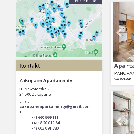
Pokaż mapę
Prev
Apart
Kontakt
PANORAM
SAUNA-JACU
Zakopane Apartamenty
ul. Nowotarska 25,
Prev
34-500 Zakopane
Email:
zakopaneapartamenty@gmail.com
Tel:
660 999 111
+48
18 20 010 84
+48
603 091 780
+48