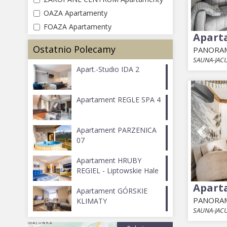
OAZA Apartamenty
FOAZA Apartamenty
Apart
Ostatnio Polecamy
PANORAM
SAUNA-JACU
Apart.-Studio IDA 2
Prev
Apartament REGLE SPA 4
Apartament PARZENICA
07
Apartament HRUBY
REGIEL - Liptowskie Hale
Apart
Apartament GÓRSKIE
PANORAM
KLIMATY
SAUNA-JACU