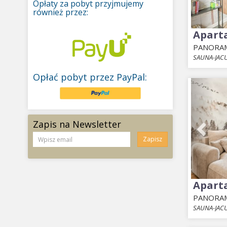
Opłaty za pobyt przyjmujemy
również przez:
Apart
PANORAM
SAUNA-JACU
Opłać pobyt przez PayPal:
Prev
Zapis na Newsletter
Zapisz
Apart
PANORAM
SAUNA-JACU