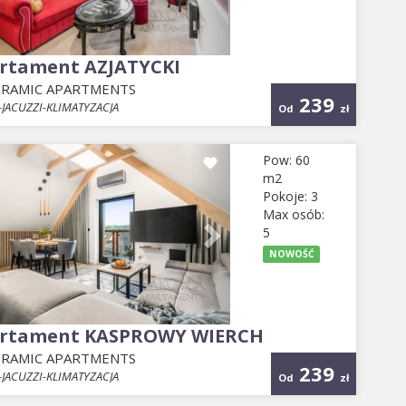
rtament AZJATYCKI
RAMIC APARTMENTS
239
JACUZZI-KLIMATYZACJA
Od
zł
evious
Next
Pow: 60
m2
Pokoje: 3
Max osób:
5
NOWOŚĆ
rtament KASPROWY WIERCH
RAMIC APARTMENTS
239
JACUZZI-KLIMATYZACJA
Od
zł