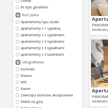
Domki
W stylu góralskim
Ilość pokoi
Apart
Apartamenty typu studio
PANORAM
apartamenty z 1 sypialnią
SAUNA-JACU
apartamenty z 2 sypialniami
apartamenty z 3 sypialniami
Prev
apartamenty z 4 sypialniami
apartamenty z 2 łazienkami
Udogodnienia
Kominek
Wanna
Wifi
Basen
Apart
Zwierzęta domowe akceptowane
PANORAM
SAUNA-JACU
Widok na góry