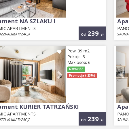
ament NA SZLAKU I
Apa
IC APARTMENTS
PANO
239
ZZI-KLIMATYZACJA
SAUNA-
Od
zł
ious
Next
Pr
Pow: 39 m2
Pokoje: 3
Max osób: 6
NOWOŚĆ
Promocja (-23%)
ament KURIER TATRZAŃSKI
Apa
IC APARTMENTS
PANO
239
ZZI-KLIMATYZACJA
SAUNA-
Od
zł