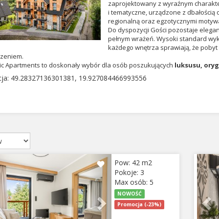
zaprojektowany z wyraźnym charakte
i tematyczne, urządzone z dbałością o
regionalną oraz egzotycznymi motywa
Do dyspozycji Gości pozostaje eleg
pełnym wrażeń. Wysoki standard wyk
każdego wnętrza sprawiają, że pobyt
zeniem.
c Apartments to doskonały wybór dla osób poszukujących
luksusu, ory
acja: 49.28327136301381, 19.927084466993556
ious
Next
Pr
Pow: 42 m2
Pokoje: 3
Max osób: 5
NOWOŚĆ
Promocja (-23%)