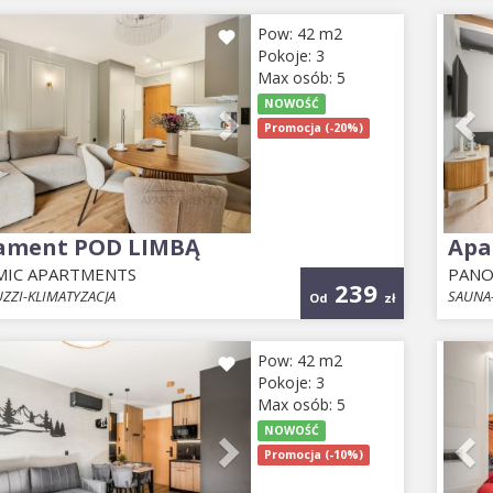
ious
Next
Pr
Pow: 42 m2
Pokoje: 3
Max osób: 5
NOWOŚĆ
Promocja (-20%)
ament POD LIMBĄ
Apa
IC APARTMENTS
PANO
239
ZZI-KLIMATYZACJA
SAUNA-
Od
zł
ious
Next
Pr
Pow: 42 m2
Pokoje: 3
Max osób: 5
NOWOŚĆ
Promocja (-10%)