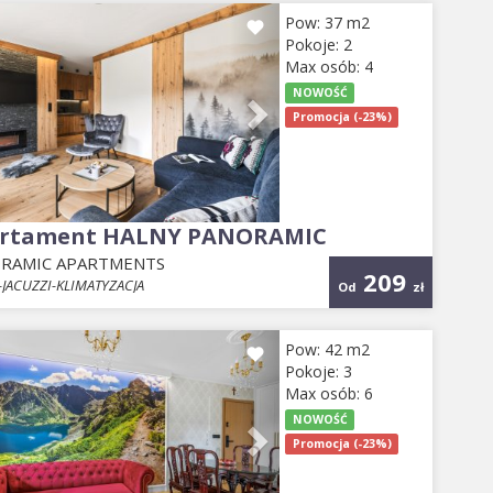
evious
Next
Pow: 37 m2
Pokoje: 2
Max osób: 4
NOWOŚĆ
Promocja (-23%)
rtament HALNY PANORAMIC
RAMIC APARTMENTS
209
JACUZZI-KLIMATYZACJA
Od
zł
evious
Next
Pow: 42 m2
Pokoje: 3
Max osób: 6
NOWOŚĆ
Promocja (-23%)