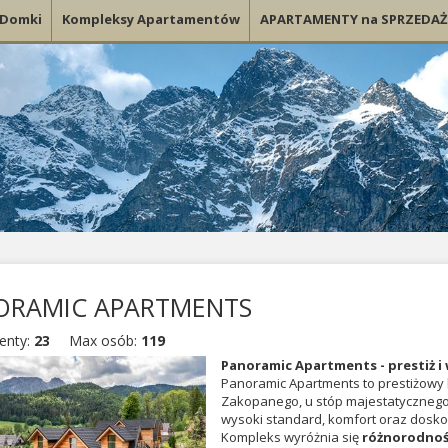
Domki
Kompleksy Apartamentów
APARTAMENTY na SPRZEDAŻ
ORAMIC APARTMENTS
enty:
23
Max osób:
119
Panoramic Apartments - prestiż 
Panoramic Apartments to prestiżow
Zakopanego, u stóp majestatyczneg
wysoki standard, komfort oraz doskon
Kompleks wyróżnia się
różnorodno