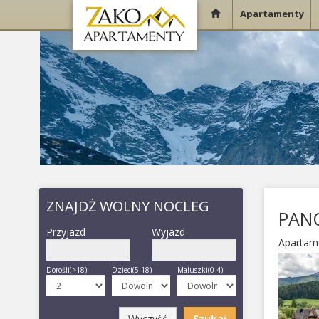
Apartamenty
ZNAJDŻ WOLNY NOCLEG
PAN
Przyjazd
Wyjazd
Apartam
Dorośli(>18)
Dzieci(5-18)
Maluszki(0-4)
Wyczyść
Szukaj