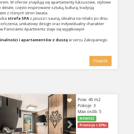
rem. W ofercie znajdują się apartamenty luksusowe, stylowe
 detale, często inspirowane sztuką, kulturą, tradycją
mi z różnych stron świata.
ancka
strefa SPA
z jacuzzi i sauną, idealna na relaks po dniu
ończenia, unikatowy design oraz indywidualny charakter
 w Panoramic Apartments staje się wyjątkowym
ginalności i apartamentów z duszą
w sercu Zakopanego.
Powrót
evious
Next
Pow: 40 m2
Pokoje: 3
Max osób: 5
NOWOŚĆ
Promocja (-23%)