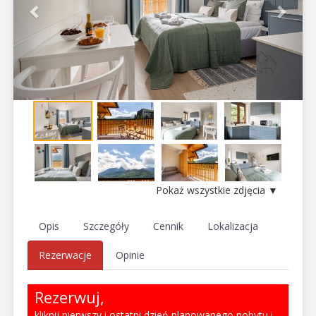
Pokaż wszystkie zdjęcia ▼
Opis
Szczegóły
Cennik
Lokalizacja
Rezerwacje
Opinie
Rezerwuj,
kliknij pierwszy i ostatni dzień planowanego pobytu i