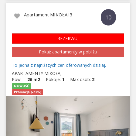
Apartament MIKOŁAJ 3
10
REZERWUJ
Pokaż apartamenty w pobliżu
To jedna z najniższych cen oferowanych dzisiaj.
APARTAMENTY MIKOŁAJ
Pow:
26 m2
Pokoje:
1
Max osób:
2
NOWOŚĆ
Promocja (-23%)
Previous
Next