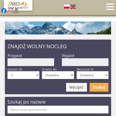
ZNAJDŻ WOLNY NOCLEG
Przyjazd
Wyjazd
Dorośli(>18)
Dzieci(5-18)
Maluszki(0-4)
Wyczyść
Szukaj
Szukaj po nazwie