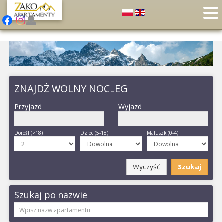
ZNAJDŻ WOLNY NOCLEG
Przyjazd
Wyjazd
Dorośli(>18)
Dzieci(5-18)
Maluszki(0-4)
Wyczyść
Szukaj
Szukaj po nazwie