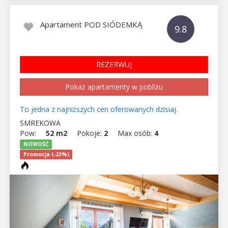
Apartament POD SIÓDEMKĄ
9.8
REZERWUJ
Pokaż apartamenty w pobliżu
To jedna z najniższych cen oferowanych dzisiaj.
SMREKOWA
Pow:
52 m2
Pokoje:
2
Max osób:
4
NOWOŚĆ
Promocja (-23%)
Previous
Next