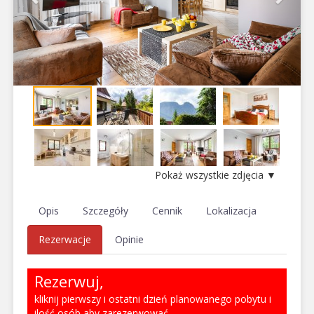
Pokaż wszystkie zdjęcia ▼
Opis
Szczegóły
Cennik
Lokalizacja
Rezerwacje
Opinie
Rezerwuj,
kliknij pierwszy i ostatni dzień planowanego pobytu i
ilość osób aby zarezerwować.