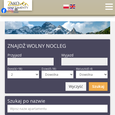
ZNAJDŻ WOLNY NOCLEG
Przyjazd
Wyjazd
Dorośli(>18)
Dzieci(5-18)
Maluszki(0-4)
Wyczyść
Szukaj
Szukaj po nazwie