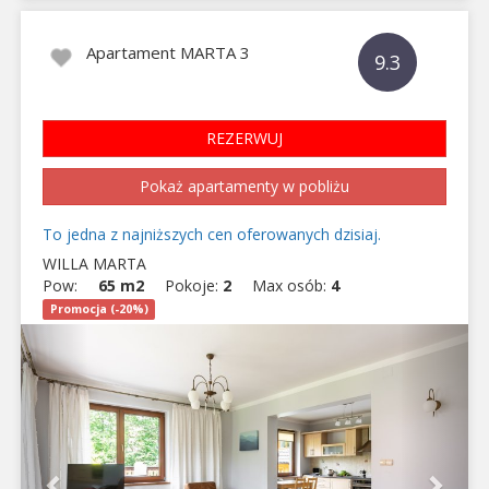
Apartament MARTA 3
9.3
REZERWUJ
Pokaż apartamenty w pobliżu
To jedna z najniższych cen oferowanych dzisiaj.
WILLA MARTA
Pow:
65 m2
Pokoje:
2
Max osób:
4
Promocja (-20%)
Previous
Next