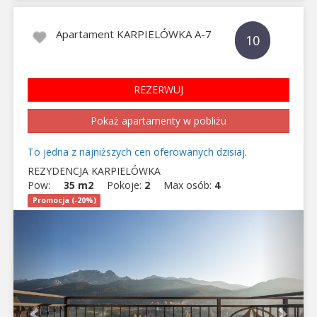
Apartament KARPIELÓWKA A-7
10
REZERWUJ
Pokaż apartamenty w pobliżu
To jedna z najniższych cen oferowanych dzisiaj.
REZYDENCJA KARPIELÓWKA
Pow:
35 m2
Pokoje:
2
Max osób:
4
Promocja (-20%)
Previous
Next