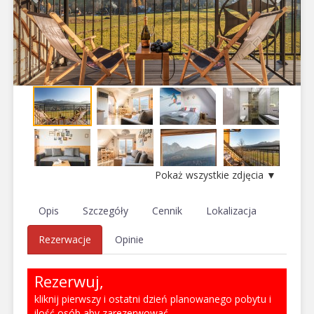
Pokaż wszystkie zdjęcia ▼
Opis
Szczegóły
Cennik
Lokalizacja
Rezerwacje
Opinie
Rezerwuj,
kliknij pierwszy i ostatni dzień planowanego pobytu i
ilość osób aby zarezerwować.