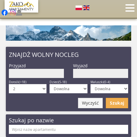
ZNAJDŻ WOLNY NOCLEG
Przyjazd
Wyjazd
Dorośli(>18)
Dzieci(5-18)
Maluszki(0-4)
Wyczyść
Szukaj
Szukaj po nazwie