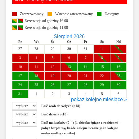
Zarezerwowany
Wstępnie zarezerwowany
Dostępny
Rezerwacja od godziny 16:00
Rezerwacja do godziny 11:00
Sierpień 2026
Pn
Wt
Śr
Cz
Pt
So
Nd
27
28
29
30
31
1
2
3
4
5
6
7
8
9
10
11
12
13
14
15
16
17
18
19
20
21
22
23
24
25
26
27
28
29
30
31
1
2
3
4
5
6
pokaż kolejne miesiące »
Wrzesień 2026
Ilość osób dorosłych (>18)
Pn
Wt
Śr
Cz
Pt
So
Nd
Ilość dzieci (5-18)
31
1
2
3
4
5
6
Ilość maluszków (0-4) (1 dziecko śpiące z rodzicami-
7
8
9
10
11
12
13
pobyt bezpłatny, każde kolejne liczone jako kolejna
osoba według cennika)
14
15
16
17
18
19
20