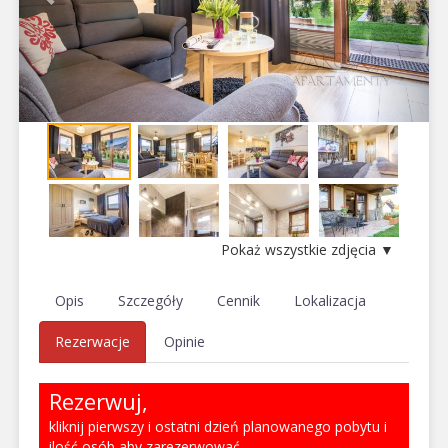
Pokaż wszystkie zdjęcia ▼
Opis
Szczegóły
Cennik
Lokalizacja
Rezerwacje
Opinie
Rezerwuj,
kliknij pierwszy i ostatni dzień planowanego pobytu i
ilość osób aby zarezerwować.