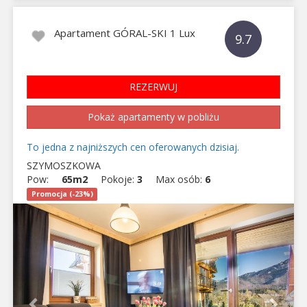
Apartament GÓRAL-SKI 1 Lux
9.7
REZERWUJ
Pokaż apartamenty w pobliżu
To jedna z najniższych cen oferowanych dzisiaj.
SZYMOSZKOWA
Pow:
65m2
Pokoje:
3
Max osób:
6
Promocja (-23%)
Previous
Next