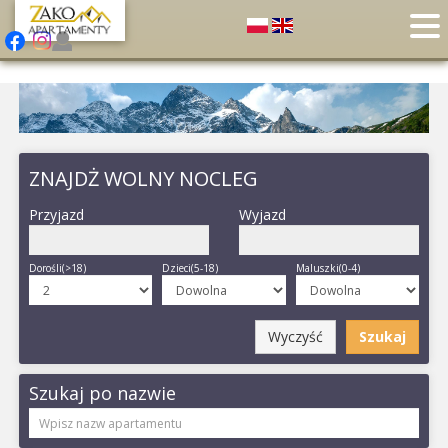
ZNAJDŻ WOLNY NOCLEG
Przyjazd
Wyjazd
Dorośli(>18)
Dzieci(5-18)
Maluszki(0-4)
Wyczyść
Szukaj
Szukaj po nazwie