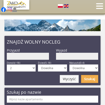
ZNAJDŻ WOLNY NOCLEG
Przyjazd
Wyjazd
Dorośli(>18)
Dzieci(5-18)
Maluszki(0-4)
Wyczyść
Szukaj
Szukaj po nazwie