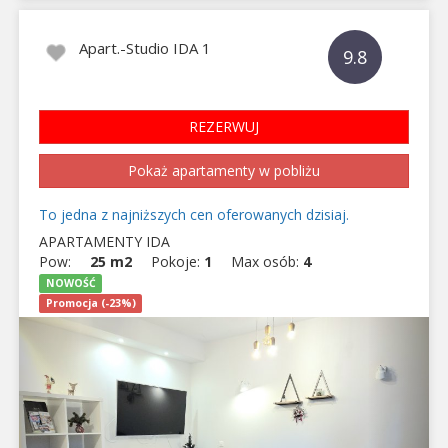
Apart.-Studio IDA 1
9.8
REZERWUJ
Pokaż apartamenty w pobliżu
To jedna z najniższych cen oferowanych dzisiaj.
APARTAMENTY IDA
Pow:
25 m2
Pokoje:
1
Max osób:
4
NOWOŚĆ
Promocja (-23%)
Previous
Next