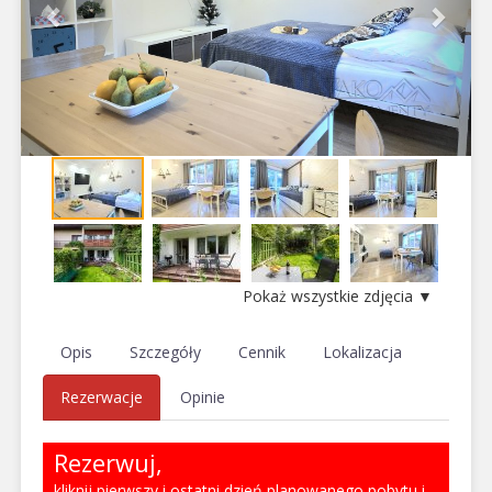
Pokaż wszystkie zdjęcia ▼
Opis
Szczegóły
Cennik
Lokalizacja
Rezerwacje
Opinie
Rezerwuj,
kliknij pierwszy i ostatni dzień planowanego pobytu i