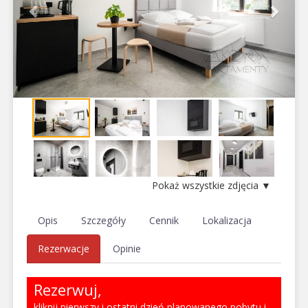
Pokaż wszystkie zdjęcia ▼
Opis
Szczegóły
Cennik
Lokalizacja
Rezerwacje
Opinie
Rezerwuj,
kliknij pierwszy i ostatni dzień planowanego pobytu i