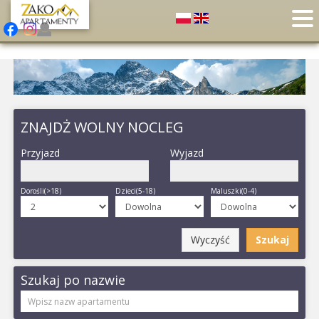
ZNAJDŻ WOLNY NOCLEG
Przyjazd
Wyjazd
Dorośli(>18)
Dzieci(5-18)
Maluszki(0-4)
Wyczyść
Szukaj
Szukaj po nazwie