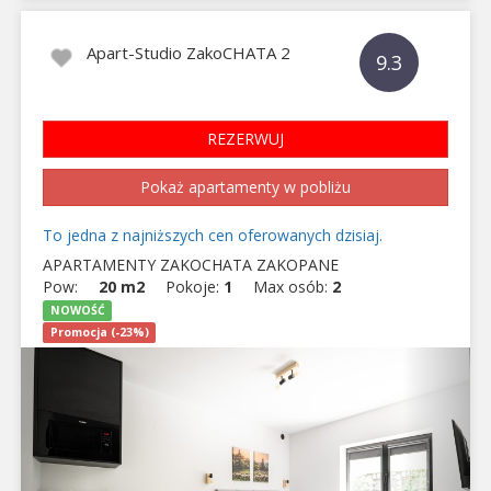
Apart-Studio ZakoCHATA 2
9.3
REZERWUJ
Pokaż apartamenty w pobliżu
To jedna z najniższych cen oferowanych dzisiaj.
APARTAMENTY ZAKOCHATA ZAKOPANE
Pow:
20 m2
Pokoje:
1
Max osób:
2
NOWOŚĆ
Promocja (-23%)
Previous
Next