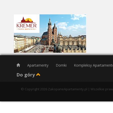
26
2
9
16
23
30
Apartamenty
Domki
Kompleksy Apartamen
Do góry
© Copyright 2026 ZakopaneApartamenty.pl | Wszelkie pra