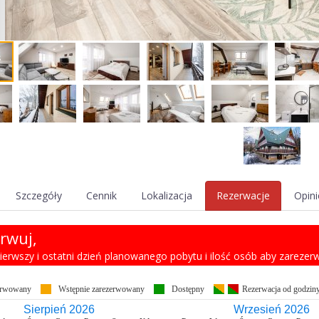
Szczegóły
Cennik
Lokalizacja
Rezerwacje
Opini
rwuj,
 pierwszy i ostatni dzień planowanego pobytu i ilość osób aby zareze
erwowany
Wstępnie zarezerwowany
Dostępny
Rezerwacja od godzin
Sierpień 2026
Wrzesień 2026