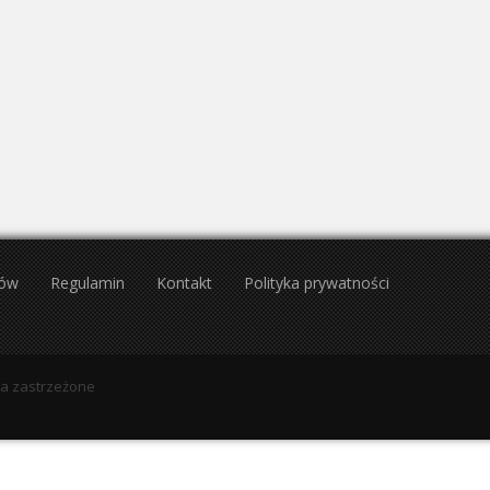
27
28
29
30
31
1
30
31
1
2
3
3
4
5
6
7
8
6
7
8
9
10
10
11
12
13
14
15
13
14
15
16
17
17
18
19
20
21
22
20
21
22
23
24
24
25
26
27
28
29
27
28
29
30
1
31
1
2
3
4
5
tów
Regulamin
Kontakt
Polityka prywatności
wa zastrzeżone