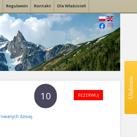
Regulamin
Kontakt
Dla Właścicieli
Ulubione
10
REZERWUJ
rowanych dzisiaj.