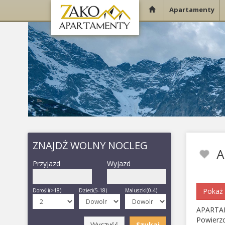
Apartamenty
ZNAJDŻ WOLNY NOCLEG
A
Przyjazd
Wyjazd
Pokaż 
Dorośli(>18)
Dzieci(5-18)
Maluszki(0-4)
APARTA
Powierz
Wyczyść
Szukaj