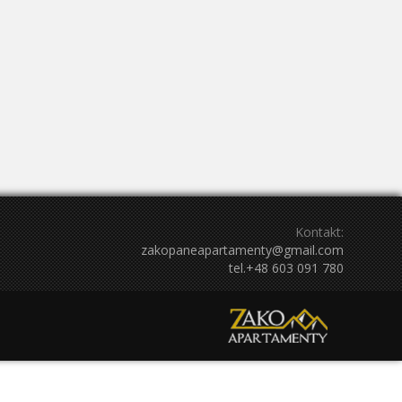
4
5
27
28
29
30
1
2
3
11
12
4
5
6
7
8
9
10
18
19
11
12
13
14
15
16
17
25
26
18
19
20
21
22
23
24
2
3
25
26
27
28
29
30
31
Kontakt:
zakopaneapartamenty@gmail.com
tel.+48 603 091 780