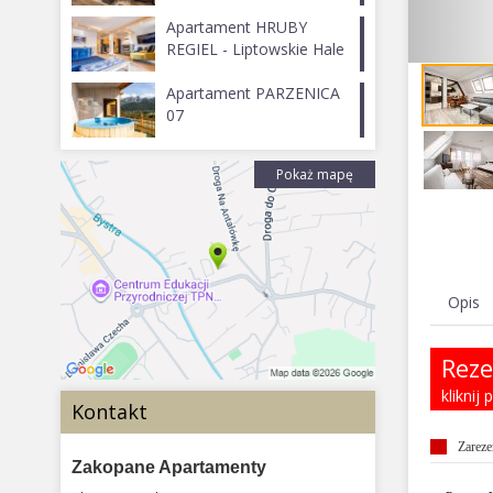
Apartament HRUBY
REGIEL - Liptowskie Hale
Apartament PARZENICA
07
Pokaż mapę
Opis
Reze
kliknij
Kontakt
Zarez
Zakopane Apartamenty