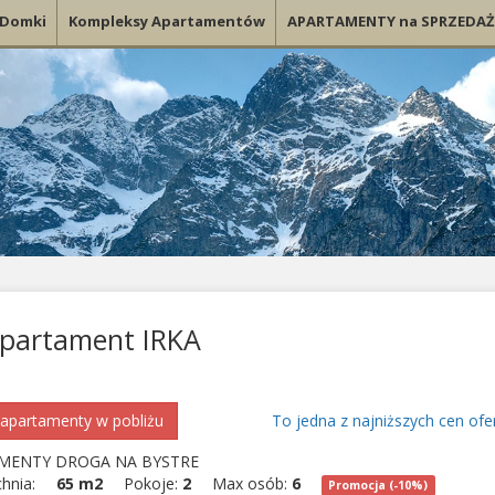
Domki
Kompleksy Apartamentów
APARTAMENTY na SPRZEDAŻ
partament IRKA
apartamenty w pobliżu
To jedna z najniższych cen ofe
MENTY DROGA NA BYSTRE
chnia:
65 m2
Pokoje:
2
Max osób:
6
Promocja (-10%)