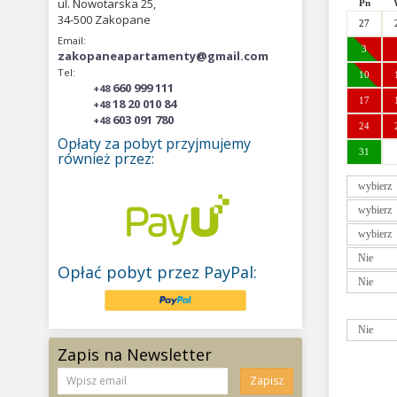
ul. Nowotarska 25,
Pn
34-500 Zakopane
27
Email:
3
zakopaneapartamenty@gmail.com
Tel:
10
660 999 111
+48
17
18 20 010 84
+48
603 091 780
+48
24
Opłaty za pobyt przyjmujemy
31
również przez:
Pn
26
2
Opłać pobyt przez PayPal:
9
16
23
30
Zapis na Newsletter
Zapisz
Pn