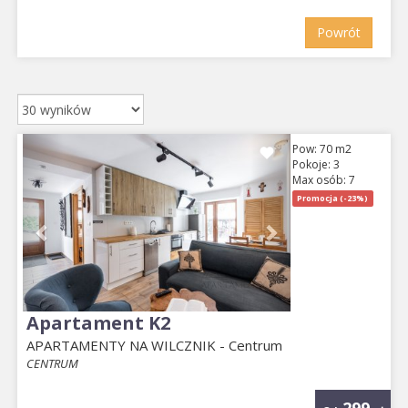
Powrót
Previous
Next
Pow: 70 m2
Pokoje: 3
Max osób: 7
Promocja (-23%)
Apartament K2
APARTAMENTY NA WILCZNIK - Centrum
CENTRUM