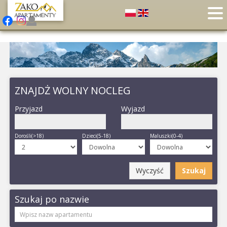
ZNAJDŻ WOLNY NOCLEG
Przyjazd
Wyjazd
Dorośli(>18)
Dzieci(5-18)
Maluszki(0-4)
Wyczyść
Szukaj
Szukaj po nazwie