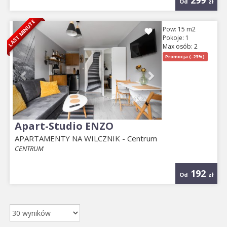
299
Od
zł
LAST MINUTE
Previous
Next
Pow: 15 m2
Pokoje: 1
Max osób: 2
Promocja (-23%)
Apart-Studio ENZO
APARTAMENTY NA WILCZNIK - Centrum
CENTRUM
192
Od
zł