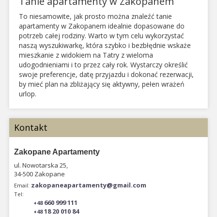
Tanie apartamenty w Zakopanem
To niesamowite, jak prosto można znaleźć tanie
apartamenty w Zakopanem idealnie dopasowane do
potrzeb całej rodziny. Warto w tym celu wykorzystać
naszą wyszukiwarkę, która szybko i bezbłędnie wskaże
mieszkanie z widokiem na Tatry z wieloma
udogodnieniami i to przez cały rok. Wystarczy określić
swoje preferencje, datę przyjazdu i dokonać rezerwacji,
by mieć plan na zbliżający się aktywny, pełen wrażeń
urlop.
Kontakt
Zakopane Apartamenty
ul. Nowotarska 25,
34-500 Zakopane
zakopaneapartamenty@gmail.com
Email:
Tel:
660 999 111
+48
18 20 010 84
+48