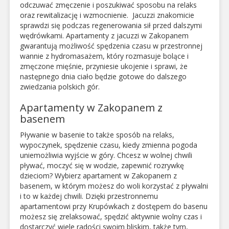
odczuwać zmęczenie i poszukiwać sposobu na relaks
oraz rewitalizację i wzmocnienie. Jacuzzi znakomicie
sprawdzi się podczas regenerowania sił przed dalszymi
wędrówkami. Apartamenty z jacuzzi w Zakopanem
gwarantują możliwość spędzenia czasu w przestronnej
wannie z hydromasażem, który rozmasuje bolące i
zmęczone mięśnie, przyniesie ukojenie i sprawi, że
następnego dnia ciało będzie gotowe do dalszego
zwiedzania polskich gór.
Apartamenty w Zakopanem z
basenem
Pływanie w basenie to także sposób na relaks,
wypoczynek, spędzenie czasu, kiedy zmienna pogoda
uniemożliwia wyjście w góry. Chcesz w wolnej chwili
pływać, moczyć się w wodzie, zapewnić rozrywkę
dzieciom? Wybierz apartament w Zakopanem z
basenem, w którym możesz do woli korzystać z pływalni
i to w każdej chwili. Dzięki przestronnemu
apartamentowi przy Krupówkach z dostępem do basenu
możesz się zrelaksować, spędzić aktywnie wolny czas i
dostarczyć wiele radości swoim bliskim, także tym,