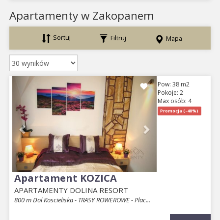
Apartamenty w Zakopanem
Sortuj
Filtruj
Mapa
Previous
Next
Pow: 38 m2
Pokoje: 2
Max osób: 4
Promocja (-40%)
Apartament KOZICA
APARTAMENTY DOLINA RESORT
800 m Dol Koscieliska - TRASY ROWEROWE - Plac...