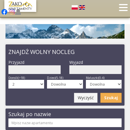
ZNAJDŻ WOLNY NOCLEG
Przyjazd
Wyjazd
Dorośli(>18)
Dzieci(5-18)
Maluszki(0-4)
Wyczyść
Szukaj
Szukaj po nazwie