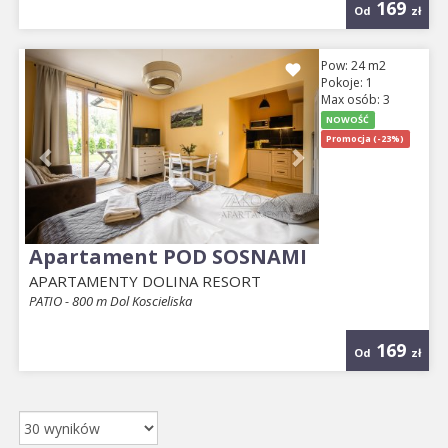
169
Od
zł
Previous
Next
Pow: 24 m2
Pokoje: 1
Max osób: 3
NOWOŚĆ
Promocja (-23%)
Apartament POD SOSNAMI
APARTAMENTY DOLINA RESORT
PATIO - 800 m Dol Koscieliska
169
Od
zł