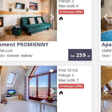
Pokoje: 2
Max osób: 6
Promocja (-23%)
ament PROMIENNY
Apa
WA LUX
SMR
259
óry - Kominek - Balkony
Taras 
Od
zł
ious
Next
Pr
Pow: 55 m2
Pokoje: 3
Max osób: 7
Promocja (-23%)