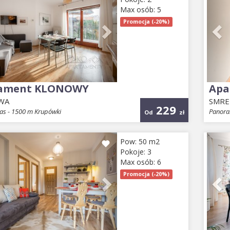
Max osób: 5
Promocja (-20%)
ament KLONOWY
Apa
WA
SMR
229
ras - 1500 m Krupówki
Panora
Od
zł
ious
Next
Pr
Pow: 50 m2
Pokoje: 3
Max osób: 6
Promocja (-20%)