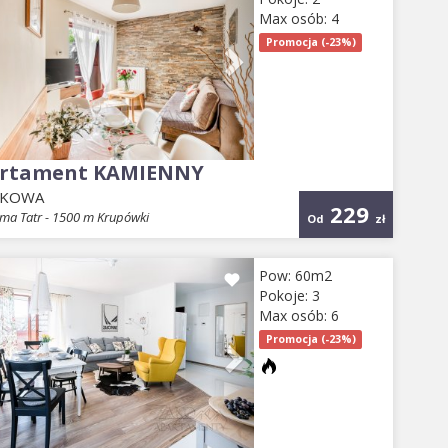
Max osób: 4
Promocja (-23%)
rtament KAMIENNY
EKOWA
229
ma Tatr - 1500 m Krupówki
Od
zł
evious
Next
Pow: 60m2
Pokoje: 3
Max osób: 6
Promocja (-23%)