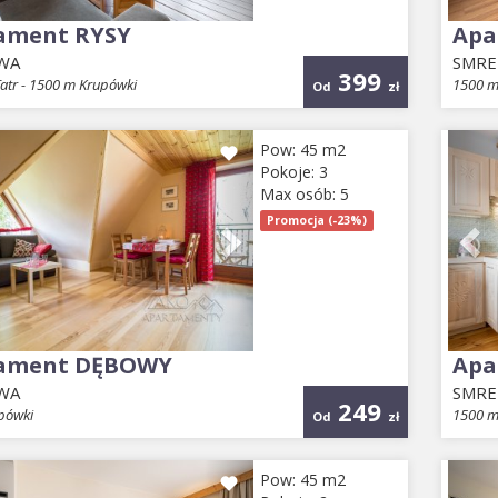
ament RYSY
Apa
WA
SMR
399
atr - 1500 m Krupówki
1500 m
Od
zł
ious
Next
Pr
Pow: 45 m2
Pokoje: 3
Max osób: 5
Promocja (-23%)
ament DĘBOWY
Apa
WA
SMR
249
pówki
1500 m
Od
zł
ious
Next
Pr
Pow: 45 m2