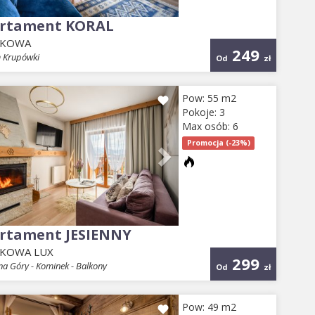
rtament KORAL
EKOWA
249
 Krupówki
Od
zł
evious
Next
Pow: 55 m2
Pokoje: 3
Max osób: 6
Promocja (-23%)
rtament JESIENNY
KOWA LUX
299
a Góry - Kominek - Balkony
Od
zł
evious
Next
Pow: 49 m2