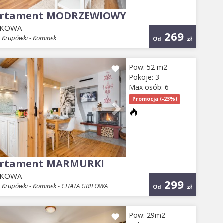
rtament MODRZEWIOWY
EKOWA
269
 Krupówki - Kominek
Od
zł
evious
Next
Pow: 52 m2
Pokoje: 3
Max osób: 6
Promocja (-23%)
rtament MARMURKI
EKOWA
299
 Krupówki - Kominek - CHATA GRILOWA
Od
zł
evious
Next
Pow: 29m2