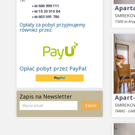
Tel:
660 999 111
+48
Apart
18 20 010 84
+48
SMREKO
603 091 780
+48
1500 m Kru
Opłaty za pobyt przyjmujemy
również przez:
Prev
Opłać pobyt przez PayPal:
Zapis na Newsletter
Apart
SMREKO
Zapisz
TARAS - GA
Prev