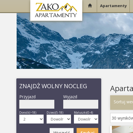
Apartamenty
ZNAJDŻ WOLNY NOCLEG
Apart
Przyjazd
Wyjazd
Sortuj we
Dorośli(>18)
Dzieci(5-18)
Maluszki(0-4)
Woln
Zajętość ob
Prev
Wyczyść
Szukaj