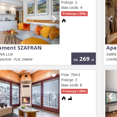
Pokoje: 2
Max osób: 4
Promocja (-23%)
ament SZAFRAN
Apa
WA LUX
SMRE
269
BALKON - PLAC ZABAW
CENTRU
Od
zł
ious
Next
Pr
Pow: 70m2
Pokoje: 3
Max osób: 8
Promocja (-20%)