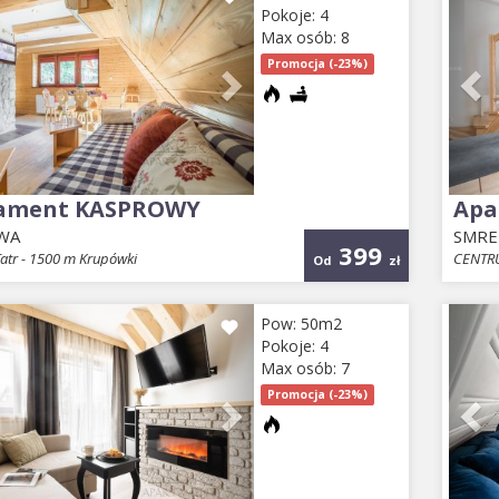
Pokoje: 4
Max osób: 8
Promocja (-23%)
ament KASPROWY
Apa
WA
SMRE
399
atr - 1500 m Krupówki
CENTRU
Od
zł
ious
Next
Pr
Pow: 50m2
Pokoje: 4
Max osób: 7
Promocja (-23%)