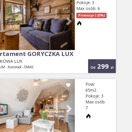
Pokoje: 3
Max osób: 6
Promocja (-23%)
rtament GORYCZKA LUX
KOWA LUX
299
M - Kominek -TARAS
Od
zł
evious
Next
Pow:
65m2
Pokoje: 3
Max osób:
7