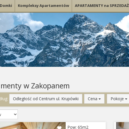
Domki
Kompleksy Apartamentów
APARTAMENTY na SPRZEDAŻ
amenty w Zakopanem
dług:
Odległość od Centrum ul. Krupówki
Cena
Pokoje
e obiekty
Zarezerwowane
iektów wyświetla się po wybraniu terminu pobytu.
ious
Next
Pr
Pow: 65m2