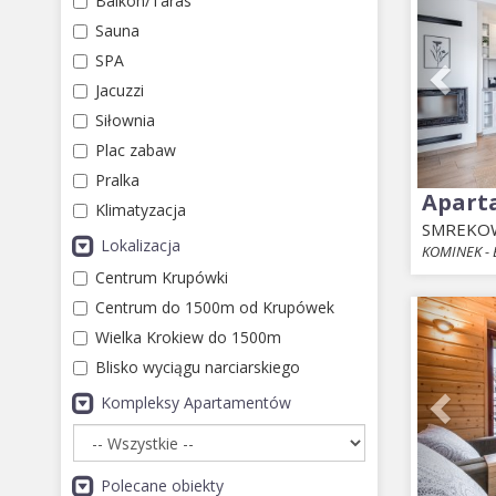
Balkon/Taras
Sauna
SPA
Jacuzzi
Siłownia
Plac zabaw
Pralka
Apart
Klimatyzacja
SMREKO
Lokalizacja
KOMINEK - 
Centrum Krupówki
Prev
Centrum do 1500m od Krupówek
Wielka Krokiew do 1500m
Blisko wyciągu narciarskiego
Kompleksy Apartamentów
Polecane obiekty