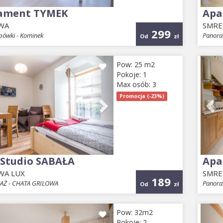
ament TYMEK
Apa
WA
SMR
299
pówki - Kominek
Panora
Od
zł
ious
Next
Pr
Pow: 25 m2
Pokoje: 1
Max osób: 3
Promocja (-23%)
-Studio SABAŁA
Apa
WA LUX
SMR
189
RAŻ - CHATA GRILOWA
Panora
Od
zł
ious
Next
Pr
Pow: 32m2
Pokoje: 2