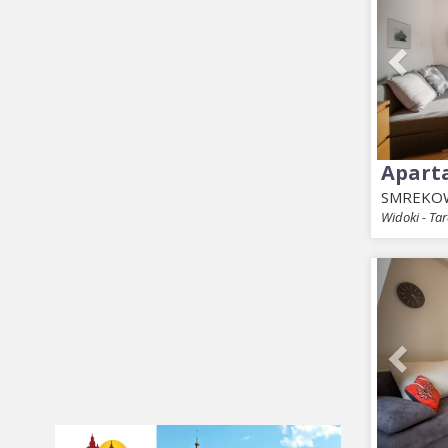
Apart
SMREKO
Widoki - Ta
Prev