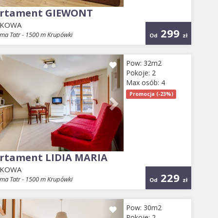
rtament GIEWONT
EKOWA
299
ma Tatr - 1500 m Krupówki
Od
zł
evious
Next
Pow: 32m2
Pokoje: 2
Max osób: 4
Promocja (-23%)
rtament LIDIA MARIA
EKOWA
229
ma Tatr - 1500 m Krupówki
Od
zł
evious
Next
Pow: 30m2
Pokoje: 2