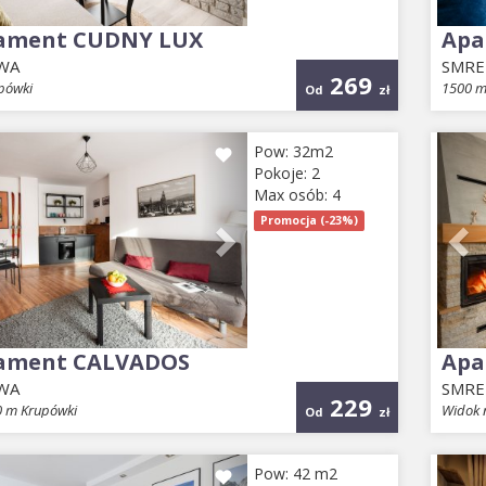
ament CUDNY LUX
Apa
WA
SMR
269
pówki
1500 m
Od
zł
ious
Next
Pr
Pow: 32m2
Pokoje: 2
Max osób: 4
Promocja (-23%)
ament CALVADOS
Apa
WA
SMRE
229
0 m Krupówki
Widok n
Od
zł
ious
Next
Pr
Pow: 42 m2