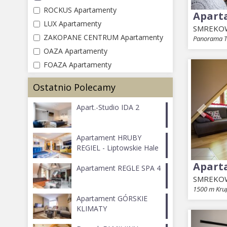
ROCKUS Apartamenty
Apart
LUX Apartamenty
SMREKO
ZAKOPANE CENTRUM Apartamenty
Panorama T
OAZA Apartamenty
Prev
FOAZA Apartamenty
Ostatnio Polecamy
Apart.-Studio IDA 2
Apartament HRUBY
REGIEL - Liptowskie Hale
Apart
Apartament REGLE SPA 4
SMREKO
1500 m Kru
Apartament GÓRSKIE
KLIMATY
Prev