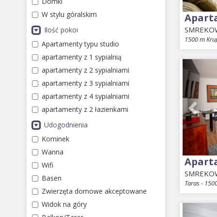
Domki
W stylu góralskim
Apart
SMREKO
Ilość pokoi
1500 m Kru
Apartamenty typu studio
apartamenty z 1 sypialnią
Prev
apartamenty z 2 sypialniami
apartamenty z 3 sypialniami
apartamenty z 4 sypialniami
apartamenty z 2 łazienkami
Udogodnienia
Kominek
Wanna
Apart
Wifi
SMREKO
Basen
Taras - 150
Zwierzęta domowe akceptowane
Widok na góry
Prev