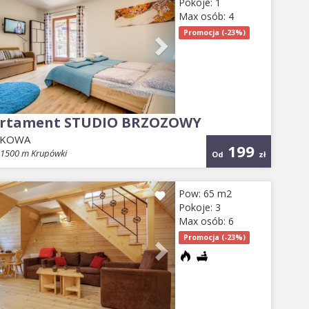
Pokoje: 1
Max osób: 4
Promocja (-23%)
rtament STUDIO BRZOZOWY
EKOWA
199
- 1500 m Krupówki
Od
zł
evious
Next
Pow: 65 m2
Pokoje: 3
Max osób: 6
Promocja (-23%)