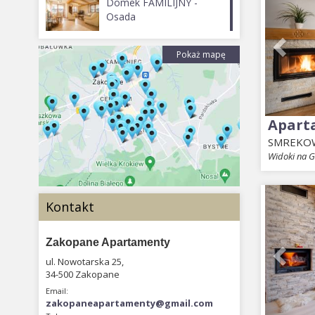
Domek FAMILIJNY -
Osada
Pokaż mapę
Apart
SMREKO
Widoki na G
Prev
Kontakt
Zakopane Apartamenty
ul. Nowotarska 25,
34-500 Zakopane
Email:
zakopaneapartamenty@gmail.com