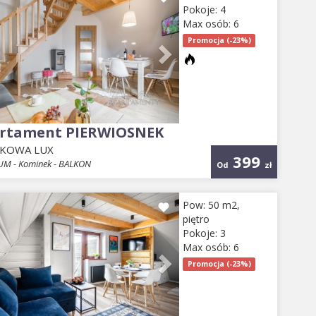
Pokoje: 4
Max osób: 6
Promocja (-23%)
rtament PIERWIOSNEK
KOWA LUX
399
M - Kominek - BALKON
Od
zł
evious
Next
Pow: 50 m2,
piętro
Pokoje: 3
Max osób: 6
Promocja (-23%)