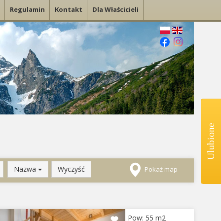
Regulamin
Kontakt
Dla Właścicieli
Ulubione
Nazwa
Wyczyść
Pokaż map
evious
Next
Pow: 55 m2