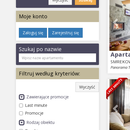
Moje konto
Zaloguj się
Zarejestruj się
Szukaj po nazwie
Apart
SMREKO
Panorama T
Filtruj według kryteriów:
LAST MINUTE
Prev
Wyczyść
Zawierające promocje
Last minute
Promocje
Rodzaj obiektu