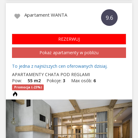
Apartament WANTA
9.6
REZERWUJ
Pokaż apartamenty w pobliżu
To jedna z najniższych cen oferowanych dzisiaj.
APARTAMENTY CHATA POD REGLAMI
Pow:
55 m2
Pokoje:
3
Max osób:
6
Promocja (-23%)
Previous
Next