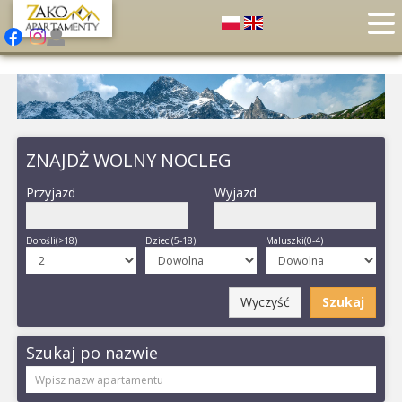
ZNAJDŻ WOLNY NOCLEG
Przyjazd
Wyjazd
Dorośli(>18)
Dzieci(5-18)
Maluszki(0-4)
Wyczyść
Szukaj
Szukaj po nazwie