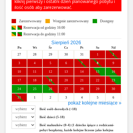
kliknij pierwszy i ostatni dzień planowanego pobytu i
ilość osób aby zarezerwować.
Zarezerwowany
Wstępnie zarezerwowany
Dostępny
Rezerwacja od godziny 16:00
Rezerwacja do godziny 11:00
Sierpień 2026
Pn
Wt
Śr
Cz
Pt
So
Nd
27
28
29
30
31
1
2
3
4
5
6
7
8
9
10
11
12
13
14
15
16
17
18
19
20
21
22
23
24
25
26
27
28
29
30
31
1
2
3
4
5
6
pokaż kolejne miesiące »
Wrzesień 2026
Ilość osób dorosłych (>18)
Pn
Wt
Śr
Cz
Pt
So
Nd
Ilość dzieci (5-18)
31
1
2
3
4
5
6
Ilość maluszków (0-4) (1 dziecko śpiące z rodzicami-
7
8
9
10
11
12
13
pobyt bezpłatny, każde kolejne liczone jako kolejna