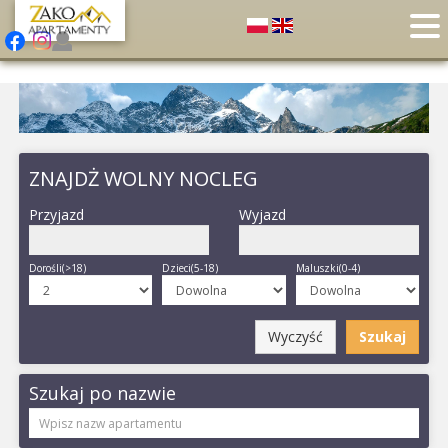
ZNAJDŻ WOLNY NOCLEG
Przyjazd
Wyjazd
Dorośli(>18)
Dzieci(5-18)
Maluszki(0-4)
Wyczyść
Szukaj
Szukaj po nazwie