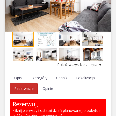
Pokaż wszystkie zdjęcia ▼
Opis
Szczegóły
Cennik
Lokalizacja
Rezerwacje
Opinie
Rezerwuj,
kliknij pierwszy i ostatni dzień planowanego pobytu i
ilość osób aby zarezerwować.