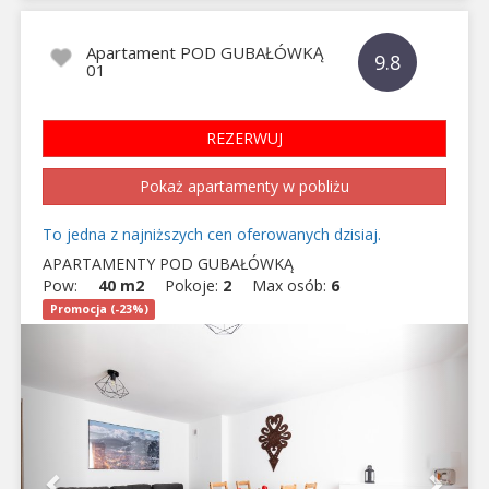
Apartament POD GUBAŁÓWKĄ
9.8
01
REZERWUJ
Pokaż apartamenty w pobliżu
To jedna z najniższych cen oferowanych dzisiaj.
APARTAMENTY POD GUBAŁÓWKĄ
Pow:
40 m2
Pokoje:
2
Max osób:
6
Promocja (-23%)
Previous
Next