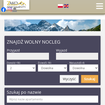
ZNAJDŻ WOLNY NOCLEG
Przyjazd
Wyjazd
Dorośli(>18)
Dzieci(5-18)
Maluszki(0-4)
Wyczyść
Szukaj
Szukaj po nazwie