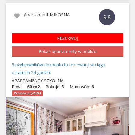
Apartament MIŁOSNA
9.8
REZERWUJ
Pokaż apartamenty w pobliżu
3 użytkowników dokonało tu rezerwacji w ciągu
ostatnich 24 godzin.
APARTAMENTY SZKOLNA
Pow:
60 m2
Pokoje:
3
Max osób:
6
Promocja (-23%)
Previous
Next