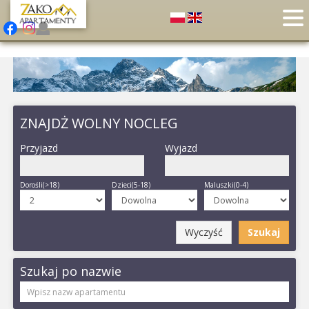
ZNAJDŻ WOLNY NOCLEG
Przyjazd
Wyjazd
Dorośli(>18)
Dzieci(5-18)
Maluszki(0-4)
Wyczyść
Szukaj
Szukaj po nazwie