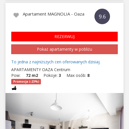
Apartament MAGNOLIA - Oaza
9.6
REZERWUJ
Pokaż apartamenty w pobliżu
To jedna z najniższych cen oferowanych dzisiaj.
APARTAMENTY OAZA Centrum
Pow:
72 m2
Pokoje:
3
Max osób:
8
Promocja (-23%)
Previous
Next