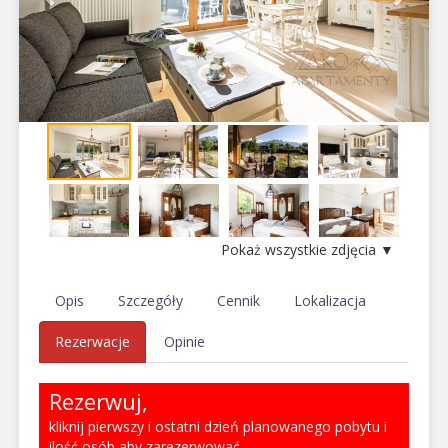
Pokaż wszystkie zdjęcia ▼
Opis
Szczegóły
Cennik
Lokalizacja
Rezerwacje
Opinie
Rezerwuj,
kliknij pierwszy i ostatni dzień planowanego pobytu i
ilość osób aby zarezerwować.