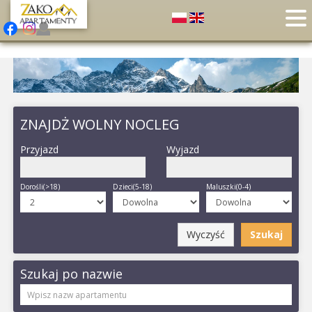
ZNAJDŻ WOLNY NOCLEG
Przyjazd
Wyjazd
Dorośli(>18)
Dzieci(5-18)
Maluszki(0-4)
Wyczyść
Szukaj
Szukaj po nazwie