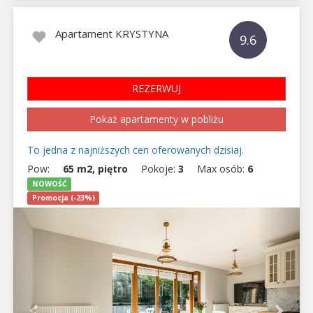
Apartament KRYSTYNA
9.6
REZERWUJ
Pokaż apartamenty w pobliżu
To jedna z najniższych cen oferowanych dzisiaj.
Pow:
65 m2, piętro
Pokoje:
3
Max osób:
6
NOWOŚĆ
Promocja (-23%)
Previous
Next