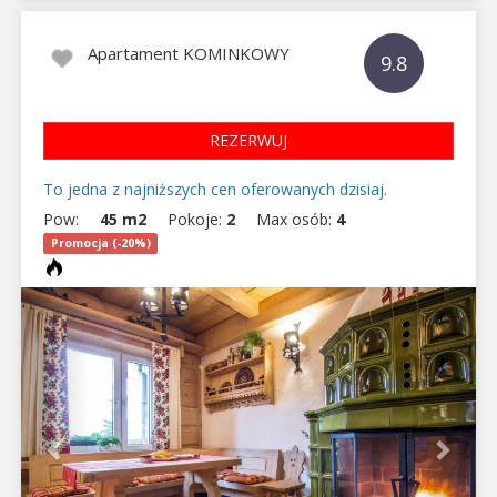
Apartament KOMINKOWY
9.8
REZERWUJ
To jedna z najniższych cen oferowanych dzisiaj.
Pow:
45 m2
Pokoje:
2
Max osób:
4
Promocja (-20%)
Previous
Next