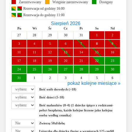
Zarezerwowany
Wstępnie zarezerwowany
Dostępny
Rezerwacja od godziny 16:00
Rezerwacja do godziny 11:00
Sierpień 2026
Pn
Wt
Śr
Cz
Pt
So
Nd
27
28
29
30
31
1
2
3
4
5
6
7
8
9
10
11
12
13
14
15
16
17
18
19
20
21
22
23
24
25
26
27
28
29
30
31
1
2
3
4
5
6
pokaż kolejne miesiące »
Wrzesień 2026
Ilość osób dorosłych (>18)
Pn
Wt
Śr
Cz
Pt
So
Nd
Ilość dzieci (5-18)
31
1
2
3
4
5
6
Ilość maluszków (0-4) (1 dziecko śpiące z rodzicami-
7
8
9
10
11
12
13
pobyt bezpłatny, każde kolejne liczone jako kolejna
osoba według cennika)
14
15
16
17
18
19
20
Zwierzę 50zł/dobę
21
22
23
24
25
26
27
Łóżeczko dla dziecka (kojec o wymiarach 125 cm/60