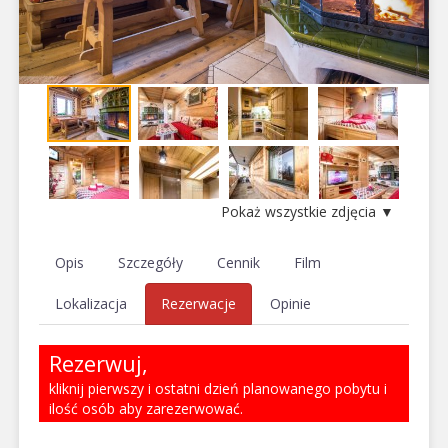
Pokaż wszystkie zdjęcia ▼
Opis
Szczegóły
Cennik
Film
Lokalizacja
Rezerwacje
Opinie
Rezerwuj,
kliknij pierwszy i ostatni dzień planowanego pobytu i
ilość osób aby zarezerwować.