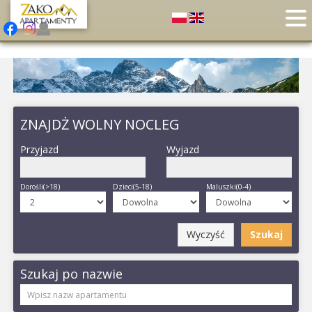
ZNAJDŻ WOLNY NOCLEG
Przyjazd
Wyjazd
Dorośli(>18)
Dzieci(5-18)
Maluszki(0-4)
Wyczyść
Szukaj
Szukaj po nazwie