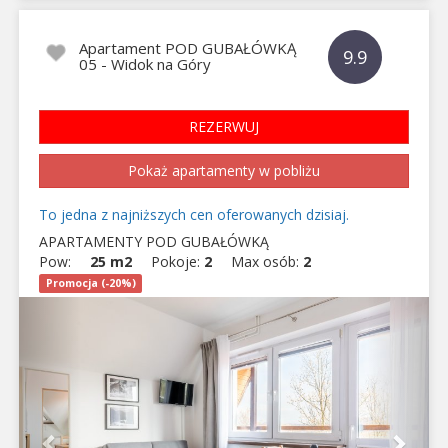
Apartament POD GUBAŁÓWKĄ
9.9
05 - Widok na Góry
REZERWUJ
Pokaż apartamenty w pobliżu
To jedna z najniższych cen oferowanych dzisiaj.
APARTAMENTY POD GUBAŁÓWKĄ
Pow:
25 m2
Pokoje:
2
Max osób:
2
Promocja (-20%)
Previous
Next