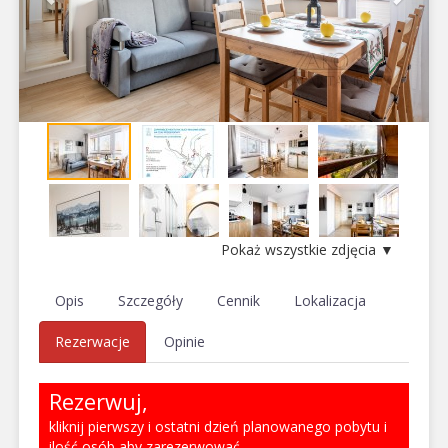
Pokaż wszystkie zdjęcia ▼
Opis
Szczegóły
Cennik
Lokalizacja
Rezerwacje
Opinie
Rezerwuj,
kliknij pierwszy i ostatni dzień planowanego pobytu i
ilość osób aby zarezerwować.