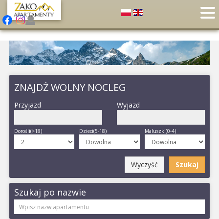
ZNAJDŻ WOLNY NOCLEG
Przyjazd
Wyjazd
Dorośli(>18)
Dzieci(5-18)
Maluszki(0-4)
Wyczyść
Szukaj
Szukaj po nazwie