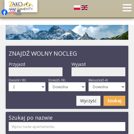
ZNAJDŻ WOLNY NOCLEG
Przyjazd
Wyjazd
Dorośli(>18)
Dzieci(5-18)
Maluszki(0-4)
Wyczyść
Szukaj
Szukaj po nazwie