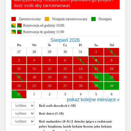
ilość osób aby zarezerwować.
Zarezerwowany
Wstępnie zarezerwowany
Dostępny
Rezerwacja od godziny 16:00
Rezerwacja do godziny 11:00
Sierpień 2026
Pn
Wt
Śr
Cz
Pt
So
Nd
27
28
29
30
31
1
2
3
4
5
6
7
8
9
10
11
12
13
14
15
16
17
18
19
20
21
22
23
24
25
26
27
28
29
30
31
1
2
3
4
5
6
pokaż kolejne miesiące »
Wrzesień 2026
Ilość osób dorosłych (>18)
Pn
Wt
Śr
Cz
Pt
So
Nd
Ilość dzieci (5-18)
31
1
2
3
4
5
6
Ilość maluszków (0-4) (1 dziecko śpiące z rodzicami-
7
8
9
10
11
12
13
pobyt bezpłatny, każde kolejne liczone jako kolejna