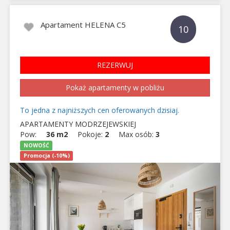
Apartament HELENA C5
10
REZERWUJ
Pokaż apartamenty w pobliżu
To jedna z najniższych cen oferowanych dzisiaj.
APARTAMENTY MODRZEJEWSKIEJ
Pow:
36 m2
Pokoje:
2
Max osób:
3
NOWOŚĆ
Promocja (-10%)
Previous
Next