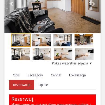
Pokaż wszystkie zdjęcia ▼
Opis
Szczegóły
Cennik
Lokalizacja
Rezerwacje
Opinie
Rezerwuj,
kliknij pierwszy i ostatni dzień planowanego pobytu i