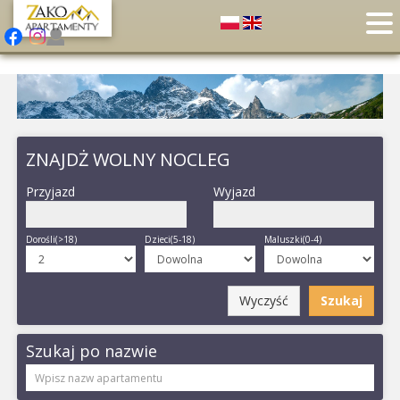
ZNAJDŻ WOLNY NOCLEG
Przyjazd
Wyjazd
Dorośli(>18)
Dzieci(5-18)
Maluszki(0-4)
Wyczyść
Szukaj
Szukaj po nazwie