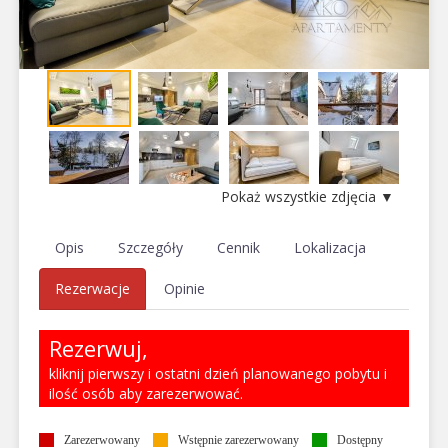
Pokaż wszystkie zdjęcia ▼
Opis
Szczegóły
Cennik
Lokalizacja
Rezerwacje
Opinie
Rezerwuj,
kliknij pierwszy i ostatni dzień planowanego pobytu i
ilość osób aby zarezerwować.
Zarezerwowany
Wstępnie zarezerwowany
Dostępny