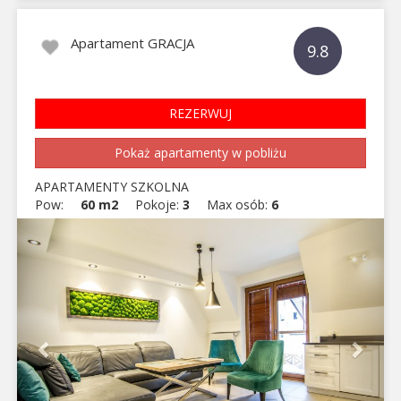
Apartament GRACJA
9.8
REZERWUJ
Pokaż apartamenty w pobliżu
APARTAMENTY SZKOLNA
Pow:
60 m2
Pokoje:
3
Max osób:
6
Previous
Next