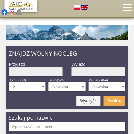
ZNAJDŻ WOLNY NOCLEG
Przyjazd
Wyjazd
Dorośli(>18)
Dzieci(5-18)
Maluszki(0-4)
Wyczyść
Szukaj
Szukaj po nazwie