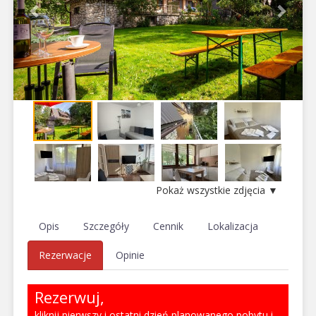
Pokaż wszystkie zdjęcia ▼
Opis
Szczegóły
Cennik
Lokalizacja
Rezerwacje
Opinie
Rezerwuj,
kliknij pierwszy i ostatni dzień planowanego pobytu i