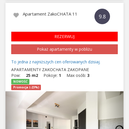
Apartament ZakoCHATA 11
9.8
REZERWUJ
Pokaż apartamenty w pobliżu
To jedna z najniższych cen oferowanych dzisiaj.
APARTAMENTY ZAKOCHATA ZAKOPANE
Pow:
25 m2
Pokoje:
1
Max osób:
3
NOWOŚĆ
Promocja (-23%)
Previous
Next