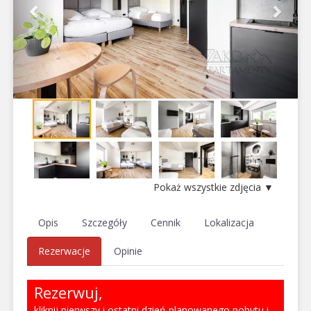
Pokaż wszystkie zdjęcia ▼
Opis
Szczegóły
Cennik
Lokalizacja
Rezerwacje
Opinie
Rezerwuj,
kliknij pierwszy i ostatni dzień planowanego pobytu i