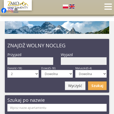
ZNAJDŻ WOLNY NOCLEG
Przyjazd
Wyjazd
Dorośli(>18)
Dzieci(5-18)
Maluszki(0-4)
Wyczyść
Szukaj
Szukaj po nazwie