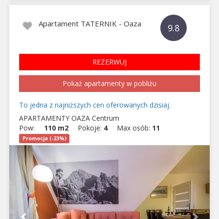
Apartament TATERNIK - Oaza
9.8
REZERWUJ
Pokaż apartamenty w pobliżu
To jedna z najniższych cen oferowanych dzisiaj.
APARTAMENTY OAZA Centrum
Pow:
110 m2
Pokoje:
4
Max osób:
11
Promocja (-23%)
Previous
Next