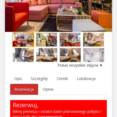
Pokaż wszystkie zdjęcia ▼
Opis
Szczegóły
Cennik
Lokalizacja
Rezerwacje
Opinie
Rezerwuj,
kliknij pierwszy i ostatni dzień planowanego pobytu i
ilość osób aby zarezerwować.