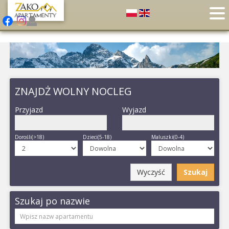
ZNAJDŻ WOLNY NOCLEG
Przyjazd
Wyjazd
Dorośli(>18)
Dzieci(5-18)
Maluszki(0-4)
Wyczyść
Szukaj
Szukaj po nazwie