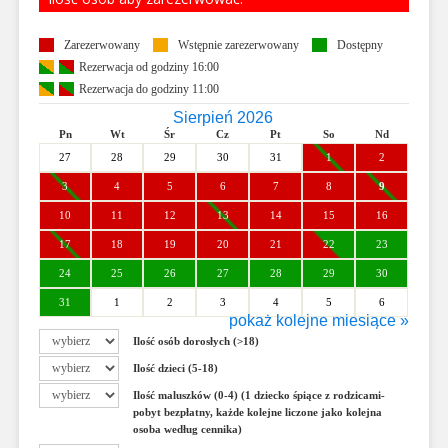
Zarezerwowany
Wstępnie zarezerwowany
Dostępny
Rezerwacja od godziny 16:00
Rezerwacja do godziny 11:00
Sierpień 2026
Pn
Wt
Śr
Cz
Pt
So
Nd
27
28
29
30
31
1
2
3
4
5
6
7
8
9
10
11
12
13
14
15
16
17
18
19
20
21
22
23
24
25
26
27
28
29
30
31
1
2
3
4
5
6
pokaż kolejne miesiące »
Wrzesień 2026
Ilość osób dorosłych (>18)
Pn
Wt
Śr
Cz
Pt
So
Nd
Ilość dzieci (5-18)
31
1
2
3
4
5
6
Ilość maluszków (0-4) (1 dziecko śpiące z rodzicami-
7
8
9
10
11
12
13
pobyt bezpłatny, każde kolejne liczone jako kolejna
osoba według cennika)
14
15
16
17
18
19
20