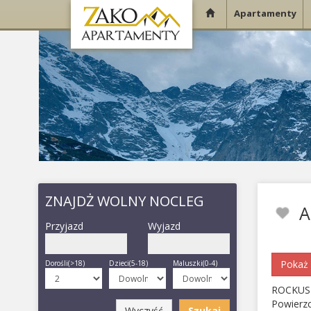
Apartamenty
ZNAJDŻ WOLNY NOCLEG
A
Przyjazd
Wyjazd
Pokaż 
Dorośli(>18)
Dzieci(5-18)
Maluszki(0-4)
ROCKUS 
Powierz
Wyczyść
Szukaj