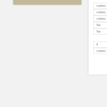
Pn
26
2
9
16
23
30
Pn
1
8
15
22