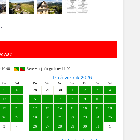
e
rwować.
y 16:00
Rezerwacja do godziny 11:00
Październik 2026
So
Nd
Pn
Wt
Śr
Cz
Pt
So
Nd
5
6
28
29
30
1
2
3
4
12
13
5
6
7
8
9
10
11
19
20
12
13
14
15
16
17
18
26
27
19
20
21
22
23
24
25
3
4
26
27
28
29
30
31
1