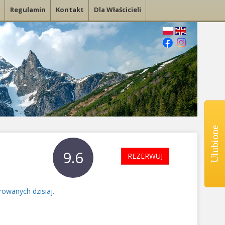
Regulamin
Kontakt
Dla Właścicieli
Ulubione
9.6
REZERWUJ
rowanych dzisiaj.