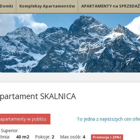
Domki
Kompleksy Apartamentów
APARTAMENTY na SPRZEDAŻ
partament SKALNICA
apartamenty w pobliżu
To jedna z najniższych cen ofe
Superior
chnia:
40 m2
Pokoje:
2
Max osób:
4
Promocja (-23%)