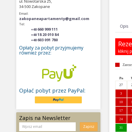
ul. Nowotarska 25,
34-500 Zakopane
Email:
zakopaneapartamenty@gmail.com
Tel:
Opis
660 999 111
+48
18 20 010 84
+48
603 091 780
+48
Reze
Opłaty za pobyt przyjmujemy
kliknij
również przez:
Zarez
Pn
27
Opłać pobyt przez PayPal:
3
10
17
Zapis na Newsletter
24
Zapisz
31