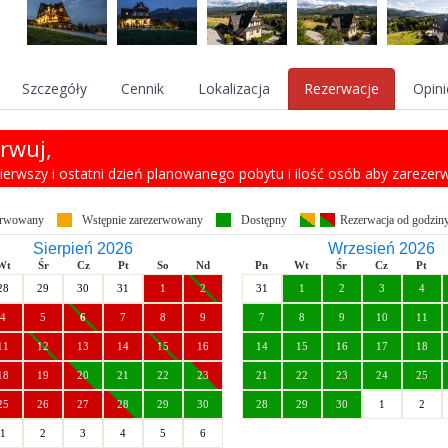
Szczegóły
Cennik
Lokalizacja
Rezerwacje
Opini
rwuj,
 pierwszy i ostatni dzień planowanego pobytu i ilość osób aby zareze
erwowany
Wstępnie zarezerwowany
Dostępny
Rezerwacja od godzin
Sierpień 2026
Wrzesień 2026
Wt
Śr
Cz
Pt
So
Nd
Pn
Wt
Śr
Cz
Pt
28
29
30
31
1
2
31
1
2
3
4
4
5
6
7
8
9
7
8
9
10
11
11
12
13
14
15
16
14
15
16
17
18
18
19
20
21
22
23
21
22
23
24
25
25
26
27
28
29
30
28
29
30
1
2
1
2
3
4
5
6