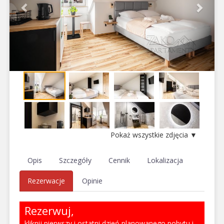
Pokaż wszystkie zdjęcia ▼
Opis
Szczegóły
Cennik
Lokalizacja
Rezerwacje
Opinie
Rezerwuj,
kliknij pierwszy i ostatni dzień planowanego pobytu i