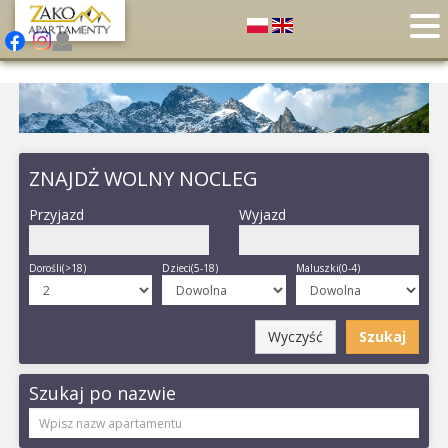
ZNAJDŻ WOLNY NOCLEG
Przyjazd
Wyjazd
Dorośli(>18)
Dzieci(5-18)
Maluszki(0-4)
Wyczyść
Szukaj
Szukaj po nazwie