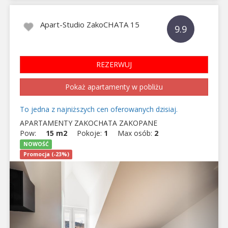
Apart-Studio ZakoCHATA 15
9.9
REZERWUJ
Pokaż apartamenty w pobliżu
To jedna z najniższych cen oferowanych dzisiaj.
APARTAMENTY ZAKOCHATA ZAKOPANE
Pow:
15 m2
Pokoje:
1
Max osób:
2
NOWOŚĆ
Promocja (-23%)
Previous
Next