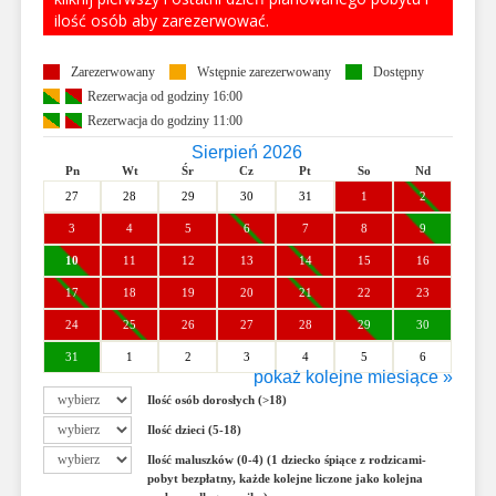
ilość osób aby zarezerwować.
Zarezerwowany
Wstępnie zarezerwowany
Dostępny
Rezerwacja od godziny 16:00
Rezerwacja do godziny 11:00
Sierpień 2026
Pn
Wt
Śr
Cz
Pt
So
Nd
27
28
29
30
31
1
2
3
4
5
6
7
8
9
10
11
12
13
14
15
16
17
18
19
20
21
22
23
24
25
26
27
28
29
30
31
1
2
3
4
5
6
pokaż kolejne miesiące »
Wrzesień 2026
Ilość osób dorosłych (>18)
Pn
Wt
Śr
Cz
Pt
So
Nd
Ilość dzieci (5-18)
31
1
2
3
4
5
6
Ilość maluszków (0-4) (1 dziecko śpiące z rodzicami-
7
8
9
10
11
12
13
pobyt bezpłatny, każde kolejne liczone jako kolejna