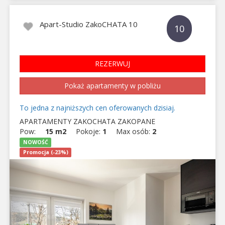
Apart-Studio ZakoCHATA 10
10
REZERWUJ
Pokaż apartamenty w pobliżu
To jedna z najniższych cen oferowanych dzisiaj.
APARTAMENTY ZAKOCHATA ZAKOPANE
Pow:
15 m2
Pokoje:
1
Max osób:
2
NOWOŚĆ
Promocja (-23%)
Previous
Next