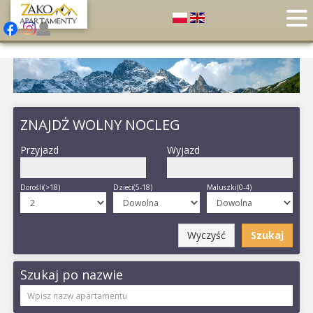
ZNAJDŻ WOLNY NOCLEG
Przyjazd
Wyjazd
Dorośli(>18)
Dzieci(5-18)
Maluszki(0-4)
Wyczyść
Szukaj
Szukaj po nazwie