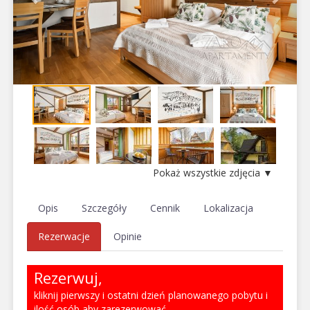
Pokaż wszystkie zdjęcia ▼
Opis
Szczegóły
Cennik
Lokalizacja
Rezerwacje
Opinie
Rezerwuj,
kliknij pierwszy i ostatni dzień planowanego pobytu i
ilość osób aby zarezerwować.