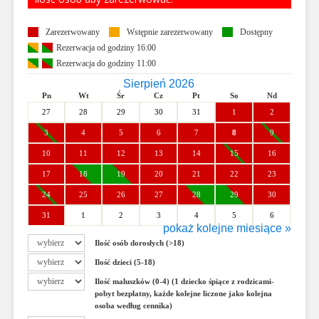
Zarezerwowany
Wstępnie zarezerwowany
Dostępny
Rezerwacja od godziny 16:00
Rezerwacja do godziny 11:00
Sierpień 2026
Pn
Wt
Śr
Cz
Pt
So
Nd
27
28
29
30
31
1
2
3
4
5
6
7
8
9
10
11
12
13
14
15
16
17
18
19
20
21
22
23
24
25
26
27
28
29
30
31
1
2
3
4
5
6
pokaż kolejne miesiące »
Wrzesień 2026
Ilość osób dorosłych (>18)
Pn
Wt
Śr
Cz
Pt
So
Nd
Ilość dzieci (5-18)
31
1
2
3
4
5
6
Ilość maluszków (0-4) (1 dziecko śpiące z rodzicami-
7
8
9
10
11
12
13
pobyt bezpłatny, każde kolejne liczone jako kolejna
osoba według cennika)
14
15
16
17
18
19
20