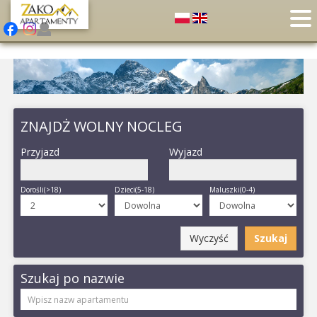
ZNAJDŻ WOLNY NOCLEG
Przyjazd
Wyjazd
Dorośli(>18)
Dzieci(5-18)
Maluszki(0-4)
Wyczyść
Szukaj
Szukaj po nazwie