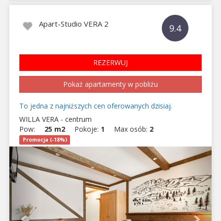
Apart-Studio VERA 2
9.4
REZERWUJ
Pokaż apartamenty w pobliżu
To jedna z najniższych cen oferowanych dzisiaj.
WILLA VERA - centrum
Pow:
25 m2
Pokoje:
1
Max osób:
2
Promocja (-18%)
Previous
Next